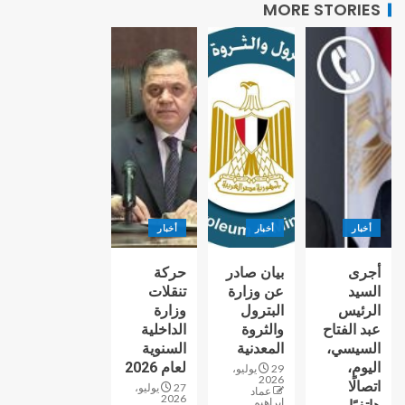
MORE STORIES
أخبار
أخبار
أخبار
أجرى
بيان صادر
حركة
السيد
عن وزارة
تنقلات
الرئيس
البترول
وزارة
عبد الفتاح
والثروة
الداخلية
السيسي،
المعدنية
السنوية
اليوم،
لعام 2026
29 يوليو،
2026
اتصالًا
27 يوليو،
عماد
2026
إبراهيم