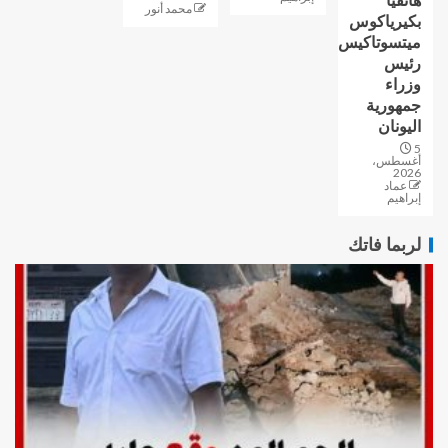
هاتفيًا
محمد أنور
بكيرياكوس
ميتسوتاكيس
رئيس
وزراء
جمهورية
اليونان
5
أغسطس،
2026
عماد
إبراهيم
لربما فاتك