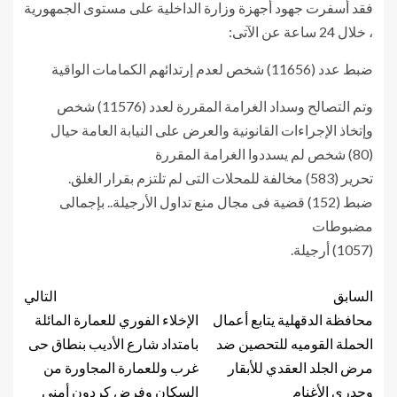
فقد أسفرت جهود أجهزة وزارة الداخلية على مستوى الجمهورية
، خلال 24 ساعة عن الآتى:
ضبط عدد (11656) شخص لعدم إرتدائهم الكمامات الواقية
وتم التصالح وسداد الغرامة المقررة لعدد (11576) شخص
وإتخاذ الإجراءات القانونية والعرض على النيابة العامة حيال
(80) شخص لم يسددوا الغرامة المقررة
تحرير (583) مخالفة للمحلات التى لم تلتزم بقرار الغلق.
ضبط (152) قضية فى مجال منع تداول الأرجيلة.. بإجمالى
مضبوطات
(1057) أرجيلة.
السابق
التالي
محافظة الدقهلية يتابع أعمال
الإخلاء الفوري للعمارة المائلة
الحملة القوميه للتحصين ضد
بامتداد شارع الأديب بنطاق حى
مرض الجلد العقدي للأبقار
غرب وللعمارة المجاورة من
وجدري الأغنام
السكان وفرض كردون أمني