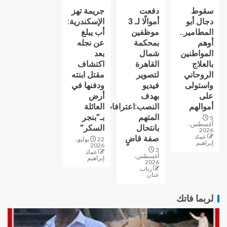
سقوط
دفعت
جريمة تهز
دجال أبو
أموالًا لـ 3
الإسكندرية:
المطامير..
موظفين
أب يبلغ
أوهم
بمحكمة
عن نجله
المواطنين
شمال
بعد
بالعلاج
القاهرة
اكتشاف
الروحاني
لتصوير
مقتل ابنته
واستولى
فيديو
ودفنها في
على
بهدف
أرض
أموالهم
النصب:اعترافات
العائلة
المتهم
بـ”بنجر
5
أغسطس،
بانتحال
السكر”
2026
عماد
صفة قاضٍ
22 يوليو،
إبراهيم
2026
3
عماد
أغسطس،
إبراهيم
2026
رباب
عنان
لربما فاتك