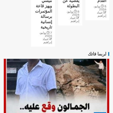
القدم
يقصيه عن
ميسي
البطولة
ويهز قاعة
8 يوليو،
2026
المؤتمرات
8 يوليو،
عماد
2026
إبراهيم
برسالة
عماد
إبراهيم
إنسانية
تاريخية
7 يوليو،
2026
عماد
إبراهيم
لربما فاتك