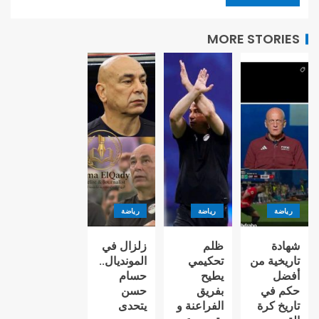
MORE STORIES
رياضة
رياضة
رياضة
شهادة
ظلم
زلزال في
تاريخية من
تحكيمي
المونديال..
أفضل
يطيح
حسام
حكم في
بفريق
حسن
تاريخ كرة
الفراعنة و
يتحدى