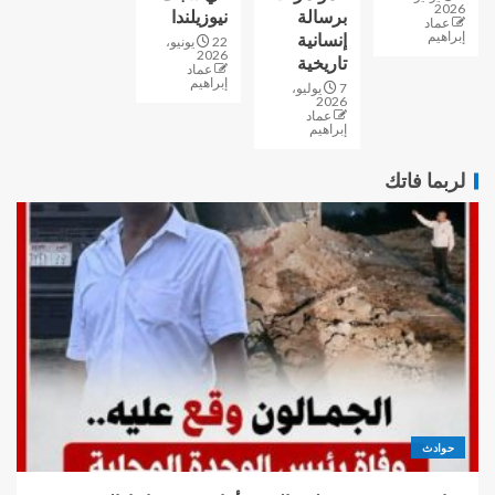
2026
برسالة
نيوزيلندا
عماد
إبراهيم
إنسانية
22 يونيو،
2026
تاريخية
عماد
إبراهيم
7 يوليو،
2026
عماد
إبراهيم
لربما فاتك
حوادث