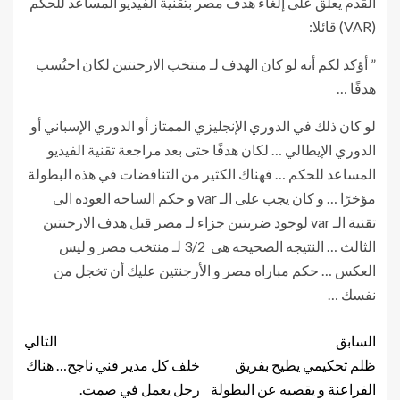
القدم يعلق على إلغاء هدف مصر بتقنية الفيديو المساعد للحكم
(VAR) قائلا:
‏” أؤكد لكم أنه لو كان الهدف لـ منتخب الارجنتين لكان احتُسب
هدفًا …
لو كان ذلك في الدوري الإنجليزي الممتاز أو الدوري الإسباني أو
الدوري الإيطالي … لكان هدفًا حتى بعد مراجعة تقنية الفيديو
المساعد للحكم … فهناك الكثير من التناقضات في هذه البطولة
مؤخرًا … و كان يجب على الـ var و حكم الساحه العوده الى
تقنية الـ var لوجود ضربتين جزاء لـ مصر قبل هدف الارجنتين
الثالث … النتيجه الصحيحه هى 3/2 لـ منتخب مصر و ليس
العكس … حكم مباراه مصر و الأرجنتين عليك أن تخجل من
نفسك …
السابق
التالي
ظلم تحكيمي يطيح بفريق
خلف كل مدير فني ناجح… هناك
الفراعنة و يقصيه عن البطولة
رجل يعمل في صمت.