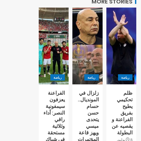
MORE STORIES
رياضة
رياضة
رياضة
ظلم
زلزال في
الفراعنة
تحكيمي
المونديال..
يعزفون
يطيح
حسام
سيمفونية
بفريق
حسن
النصر: أداء
الفراعنة و
يتحدى
راقي
يقصيه عن
ميسي
وثلاثية
البطولة
ويهز قاعة
مستحقة
المؤتمرات
في شباك
8 يوليو،