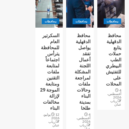
محافظات
محافظات
محافظات
محافظ
محافظ
السكرتير
الدقهلية
الدقهلية
العام
يتابع
يواصل
للمحافظة
حملات
تفقد
يترأس
الطب
أعمال
اجتماعاً
البيطري
اللجنة
لمتابعة
للتفتيش
المشكلة
ملفات
على
لمراجعة
التقنين
المحلات
ملفات
ومتابعة
وحالات
الموجة 29
4
أغسطس،
البناء
لإزالة
2026
رباب
بمدينة
مخالفات
عنان
طلخا
البناء
4
12 يوليو،
أغسطس،
2026
2026
رباب
رباب
عنان
عنان