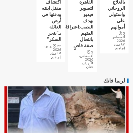
بالعلاج
القاهرة
اكتشاف
الروحاني
لتصوير
مقتل ابنته
واستولى
فيديو
ودفنها في
على
بهدف
أرض
أموالهم
النصب:اعترافات
العائلة
المتهم
بـ”بنجر
5
أغسطس،
بانتحال
السكر”
2026
عماد
صفة قاضٍ
22 يوليو،
إبراهيم
2026
3
عماد
أغسطس،
إبراهيم
2026
رباب
عنان
لربما فاتك