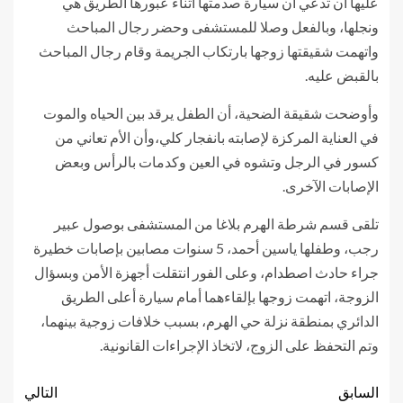
عليها أن تدعي أن سيارة صدمتها أثناء عبورها الطريق هي
ونجلها، وبالفعل وصلا للمستشفى وحضر رجال المباحث
واتهمت شقيقتها زوجها بارتكاب الجريمة وقام رجال المباحث
بالقبض عليه.
وأوضحت شقيقة الضحية، أن الطفل يرقد بين الحياه والموت
في العناية المركزة لإصابته بانفجار كلي،وأن الأم تعاني من
كسور في الرجل وتشوه في العين وكدمات بالرأس وبعض
الإصابات الآخرى.
تلقى قسم شرطة الهرم بلاغا من المستشفى بوصول عبير
رجب، وطفلها ياسين أحمد، 5 سنوات مصابين بإصابات خطيرة
جراء حادث اصطدام، وعلى الفور انتقلت أجهزة الأمن وبسؤال
الزوجة، اتهمت زوجها بإلقاءهما أمام سيارة أعلى الطريق
الدائري بمنطقة نزلة حي الهرم، بسبب خلافات زوجية بينهما،
وتم التحفظ على الزوج، لاتخاذ الإجراءات القانونية.
السابق
التالي