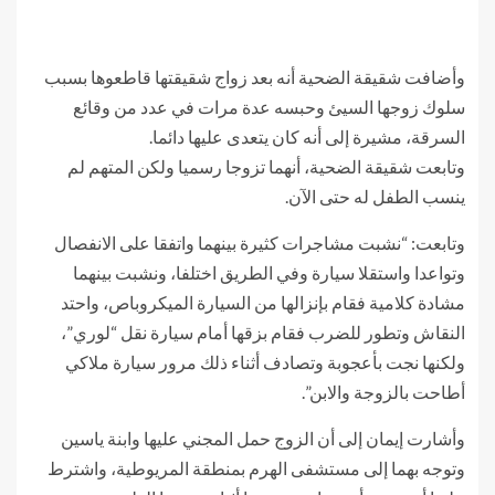
وأضافت شقيقة الضحية أنه بعد زواج شقيقتها قاطعوها بسبب
سلوك زوجها السيئ وحبسه عدة مرات في عدد من وقائع
السرقة، مشيرة إلى أنه كان يتعدى عليها دائما.
وتابعت شقيقة الضحية، أنهما تزوجا رسميا ولكن المتهم لم
ينسب الطفل له حتى الآن.
وتابعت: “نشبت مشاجرات كثيرة بينهما واتفقا على الانفصال
وتواعدا واستقلا سيارة وفي الطريق اختلفا، ونشبت بينهما
مشادة كلامية فقام بإنزالها من السيارة الميكروباص، واحتد
النقاش وتطور للضرب فقام بزقها أمام سيارة نقل “لوري”،
ولكنها نجت بأعجوبة وتصادف أثناء ذلك مرور سيارة ملاكي
أطاحت بالزوجة والابن”.
وأشارت إيمان إلى أن الزوج حمل المجني عليها وابنة ياسين
وتوجه بهما إلى مستشفى الهرم بمنطقة المريوطية، واشترط