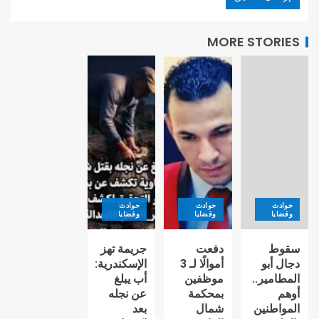
MORE STORIES
حوادث
حوادث
حوادث
وقضايا
وقضايا
وقضايا
سقوط
دفعت
جريمة تهز
دجال أبو
أموالًا لـ 3
الإسكندرية:
المطامير..
موظفين
أب يبلغ
أوهم
بمحكمة
عن نجله
المواطنين
شمال
بعد