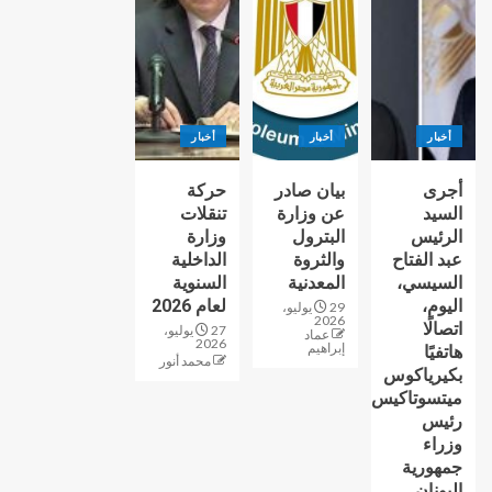
أخبار
أخبار
أخبار
أجرى
بيان صادر
حركة
السيد
عن وزارة
تنقلات
الرئيس
البترول
وزارة
عبد الفتاح
والثروة
الداخلية
السيسي،
المعدنية
السنوية
اليوم،
لعام 2026
29 يوليو،
2026
اتصالًا
27 يوليو،
عماد
2026
إبراهيم
هاتفيًا
محمد أنور
بكيرياكوس
ميتسوتاكيس
رئيس
وزراء
جمهورية
اليونان