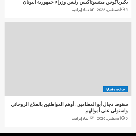
بكيرياكوس ميتسوتاكيس رئيس وزراء جمهورية اليونان
5 أغسطس، 2026
عماد إبراهيم
حوادث وقضايا
سقوط دجال أبو المطامير.. أوهم المواطنين بالعلاج الروحاني
واستولى على أموالهم
5 أغسطس، 2026
عماد إبراهيم