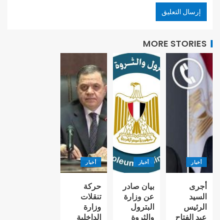
MORE STORIES
أخبار
أخبار
أخبار
أجرى
بيان صادر
حركة
السيد
عن وزارة
تنقلات
الرئيس
البترول
وزارة
عبد الفتاح
والثروة
الداخلية