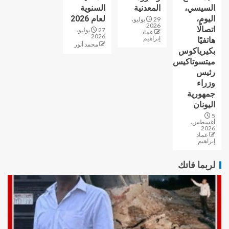
السيسي،
المعدنية
السنوية
اليوم،
لعام 2026
29 يوليو،
2026
اتصالًا
27 يوليو،
عماد
2026
إبراهيم
هاتفيًا
محمد أنور
بكيرياكوس
ميتسوتاكيس
رئيس
وزراء
جمهورية
اليونان
5
أغسطس،
2026
عماد
إبراهيم
لربما فاتك