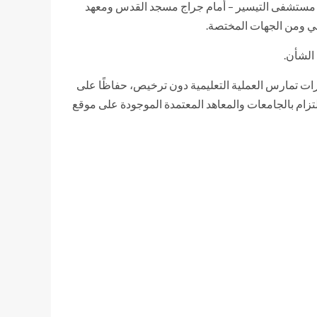
سماة الأكاديمية البريطانية الحديثة( BMA ) والكائن مقرها (أول شارع مستشفى التيسير – أمام جراج مسجد القدس ومعهد
مي ومن الجهات المختصة.
 الشأن.
مقرات تمارس العملية التعليمية دون ترخيص، حفاظًا على
لالتزام بالجامعات والمعاهد المعتمدة الموجودة على موقع