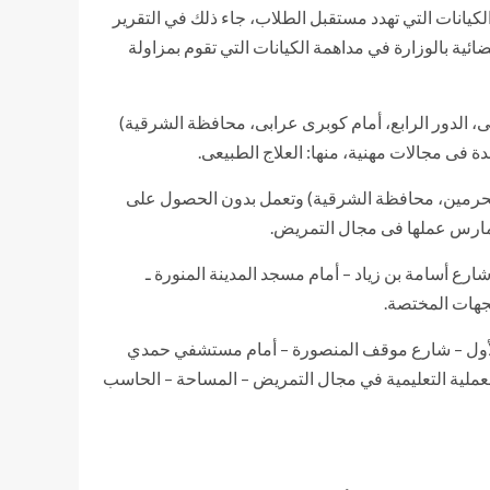
لكيانات التي تهدد مستقبل الطلاب، جاء ذلك في التقرير
ائية بالوزارة في مداهمة الكيانات التي تقوم بمزاولة
Creative ) ، ومقرها (الزقازيق، برج الإصلاح الزراعى، الدور الرابع، أمام كوبرى عرابى، محافظة الشرقية)
فى مجالات مهنية، منها: العلاج الطبيعى.
ى الحرمين، محافظة الشرقية) وتعمل بدون الحصول على
وتمارس عملها فى مجال التمريض.
ر التقرير أن لجنة الضبطية القضائية داهمت المنشأة المسماة أكاديمية تميز للعلوم والتكنولوجيا TAMAYOZ، والكائن مقرها ( 2 شارع أسامة بن زياد – أمام مسجد المدينة المنورة ـ
جهات المختصة.
مية علوم المستقبل والكائن مقرها ( 4 شارع الصفا والمروة الدور الأول – شارع موقف المنصورة – أمام مستشفي حمدي
العملية التعليمية في مجال التمريض – المساحة – الحاسب