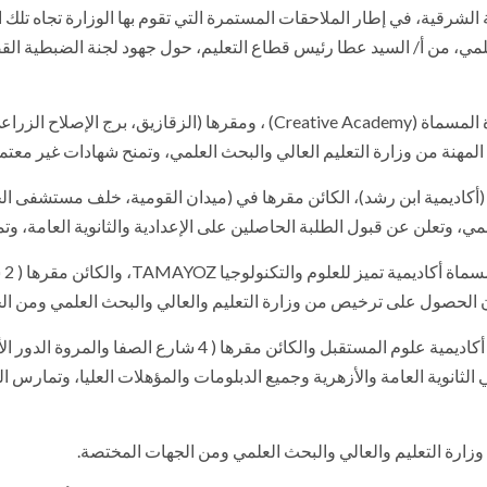
شرقية، في إطار الملاحقات المستمرة التي تقوم بها الوزارة تجاه تلك ا
العلمي، من أ/ السيد عطا رئيس قطاع التعليم، حول جهود لجنة الضبطية القض
وأفاد التقرير بقيام لجنة الضبطية القضائية بمداهمة المنشأة المسماة (Academy
نة من وزارة التعليم العالي والبحث العلمي، وتمنح شهادات غير معتمدة 
ماة (أكاديمية ابن رشد)، الكائن مقرها في (ميدان القومية، خلف مستشف
لمي، وتعلن عن قبول الطلبة الحاصلين على الإعدادية والثانوية العامة، 
وذك
ن الحصول على ترخيص من وزارة التعليم والعالي والبحث العلمي ومن ال
وأضاف التقرير أن اللجنة داهمت المنشأة الوهمية المسماة أكادي
لثانوية العامة والأزهرية وجميع الدبلومات والمؤهلات العليا، وتمارس 
ارة التعليم والعالي والبحث العلمي ومن الجهات المختصة.