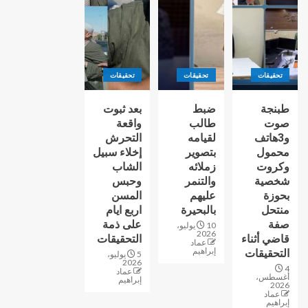
تحقيقات
تحقيقات
تحقيقات
طبنجة
ضبط
بعد ثبوت
صوت
طالب
واقعة
و3هاتف
لقيامه
التحرش
محمول
بتصوير
إخلاء سبيل
وكروت
زملائه
الشاب
شخصية
والتنمر
وحبس
بحوزة
عليهم
المسن
منتحل
بالبحيرة
اربع ايام
صفة
على ذمة
10 يوليو،
2026
قاضي أثناء
التحقيقات
عماد
إبراهيم
التحقيقات
5 يوليو،
2026
4
عماد
أغسطس،
إبراهيم
2026
عماد
إبراهيم