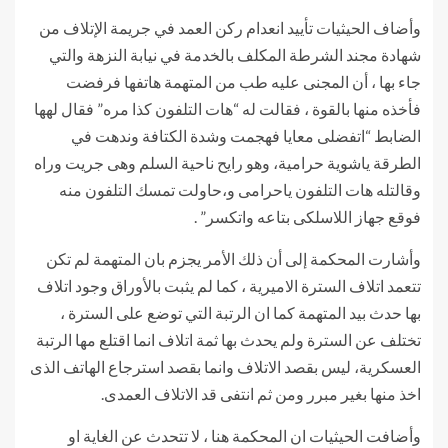
وأضاف الحيثيات تأييد انعدام ركن العمد في جريمة الإتلاف من
شهادة مجند الشرطة المكلف بالخدمة في نيابة النزهة والتي
جاء بها ، أن المجنى عليه طب من المتهمة هاتفها فرفضت
فأخذه منها بالقوة ، فقالت له “هات التلفون كذا مره” فقال لهها
الضابط “اتفضلى معايا فهجمت وشدة الكتافة وندهت في
الطرقة ياشوية حرامية، وهو رايح ناحية السلم وهى جريت وراه
وقالتله هات التلفون ياحرامى و،حاولت تمسك التلفون منه
فوقع جهاز اللاسلكى بتاعه واتكسر” .
وأشارت المحكمة إلى أن ذلك الأمر يجزم بان المتهمة لم تكن
تتعمد اتلاف السترة الاميرية ، كما لم يثبت بالأوراق وجود اتلاف
بها حدث بيد المتهمة كما ان الرتبة التي توضع على السترة ،
تختلف عن السترة ولم يحدث بها ثمة اتلاف انما اقتلع مها الرتبة
العسكرية، ليس بقصد الاتلاف وانما بقصد استرجاع الهاتف الذى
اخذ منها بغير مبرر ومن ثم انتفى قد الاتلاف العمدى.
وأضافت الحيثيات ان المحكمة هنا ، لا تتحدث عن الغاية او