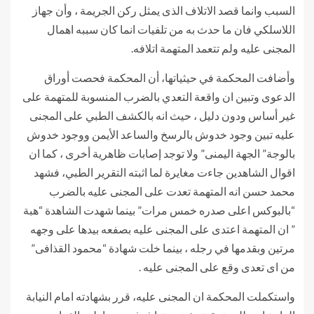
السبب وانما قصد الاتلاف الذى يمثل ركن الجريمة ، وأن جهاز
اللاسلكي فان ما حدث به من تلفيات انما كان سببه اهمال
المجنى عليه ولم تتعمد المتهمة اتلافه.
وأضافت المحكمة في حيثياتها، أن المحكمة فحصت أوراق
الدعوى وتبين ان واقعة التعدي بالضرب المنسوبة للمتهمة على
غير أساس ودون دليل ، حيث انه بالكشف الطبي على المجنى
عليه تبين وجود خدوش بالرسخ والساعد الأيمن ووجود خدوش
بالوجة” الجهة اليمنى” ولا توجد إصابات ظاهرية أخرى ، كما ان
اقوال الشاهدين جاءت مغايرة لما اثبته التقرير الطبي، فشهد
محمد حسن انه المتهمة تعدت على المجنى عليه بالضرب
“بالبوكس اعلى صدره خمس مرات” بينما شهدت الشاهدة “هبة
” ان المتهمة اعتدى على المجنى عليه بصفعه بيدها على وجهه
مرتين وبقدمها في رجله ، بينما خلت شهادة “محمود القذافى”
من اى تعدى وقع على المجنى عليه .
واستكملت المحكمة ان المجنى عليه، قرر بشهادته امام النيابة