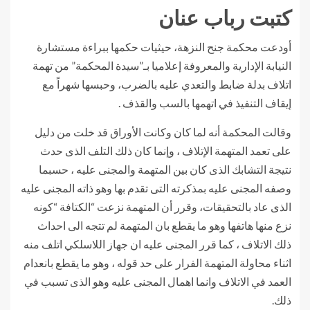
كتبت رباب عنان
أودعت محكمة جنح النزهة، حيثيات حكمها ببراءة مستشارة
النيابة الإدارية والمعروفة إعلاميا بـ”سيدة المحكمة” من تهمة
اتلاف بدلة ضابط والتعدي عليه بالضرب، وحبسها شهراً مع
إيقاف التنفيذ في اتهمها بالسب والقذف .
وقالت المحكمة أنه لما كان وكانت الأوراق قد خلت من دليل
على تعمد المتهمة الإتلاف ، وإنما كان ذلك التلف الذى حدث
نتيجة التشابك الذى كان بين المتهمة والمجنى عليه ، حسبما
وصفه المجنى عليه بمذكرته التى تقدم بها وهو ذاته المجنى عليه
الذى عاد بالتحقيقات، وقرر أن المتهمة نزعت “الكتافة “كونه
نزع منها هاتفها وهو ما يقطع بان المتهمة لم تتجه الى احداث
ذلك الاتلاف ، كما قرر المجنى عليه ان جهاز اللاسلكي اتلف منه
اثناء محاولة المتهمة الفرار على حد قوله ، وهو ما يقطع بانعدام
العمد في الاتلاف وانما اهمال المجنى عليه وهو الذى تسبب في
ذلك.