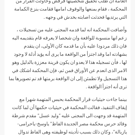
العامة ان طلب تحقيق شخصيتها فرفض وحاولت الفرار من
المحكمة ، فقام بمنعها والوقوف امامها فقامت بنزع الكمامة
التي يرتديها فحدثت اصابته بخدش في وجهه .
وأضافت المحكمة انه لما قدمه المجنى عليه من تسجيلات ،
زعم انها منسوبة للواقعة وان شخصا لا يعرفه قام بتقديمه اليه
فان ذلك مردودا عليه بأن ما قدمه كان الأولى، ان يتقدم
بشهادته اما وقد اجتزأ من الواقعة ما يرى أنه يؤيد أدلة لا وجود
لها ، فأن تسجيله هذا لا يعدو ان يكون قرينة معززة بالدليل وهو
الامر الذى انعدم عن الأوراق فمن ثم، فإن المحكمة اشكك في
هذا التسجيل ولا تطمئن إلى ان الواقعة برمتها قد تم تصويرها بما
ترى أنه اجتزأ الواقعة .
بينما جاءت حيثيات قرار المحكمة بحبس المتهمة شهرا مع
إيقاف التنفيذ، فقالت المحكمة في حيثيات حكمها أن لما كانت
المتهمة قد وجهت الى المجنى عليه “وليد عسل” مقدم شرطة
وقائد حرس محكمة مصر الجديدة الفاظ” ياوسخ-ياحرامى-
يازبالة”، وكان ذلك بسبب تأديته لوظيفته وهى الفاظ تدوال