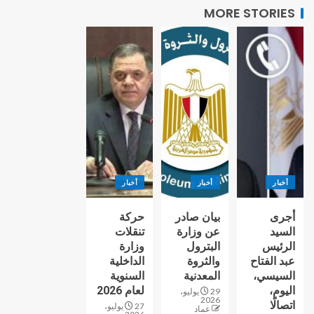
MORE STORIES
أخبار
أخبار
أخبار
أجرى
بيان صادر
حركة
السيد
عن وزارة
تنقلات
الرئيس
البترول
وزارة
عبد الفتاح
والثروة
الداخلية
السيسي،
المعدنية
السنوية
اليوم،
لعام 2026
29 يوليو،
2026
اتصالًا
27 يوليو،
عماد