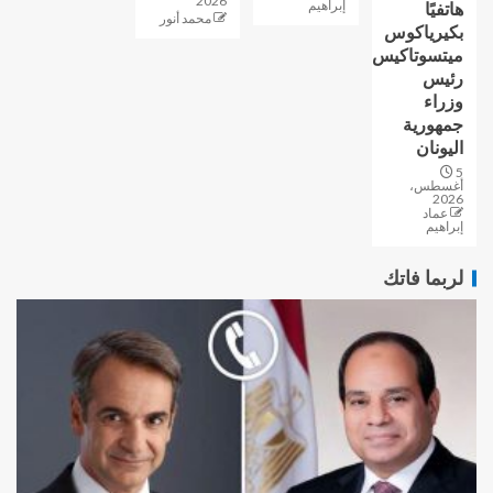
2026
إبراهيم
هاتفيًا
محمد أنور
بكيرياكوس
ميتسوتاكيس
رئيس
وزراء
جمهورية
اليونان
5
أغسطس،
2026
عماد
إبراهيم
لربما فاتك