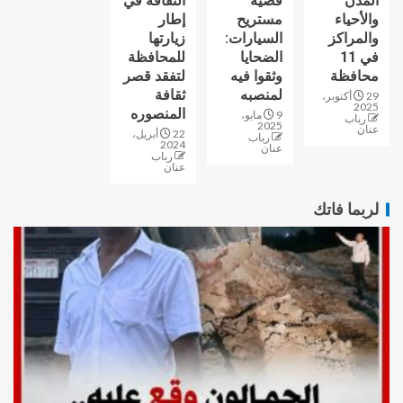
المدن
قضية
الثقافة في
والأحياء
مستريح
إطار
والمراكز
السيارات:
زيارتها
في 11
الضحايا
للمحافظة
محافظة
وثقوا فيه
لتفقد قصر
لمنصبه
ثقافة
29 أكتوبر،
2025
المنصوره
9 مايو،
رباب
2025
عنان
22 أبريل،
رباب
2024
عنان
رباب
عنان
لربما فاتك