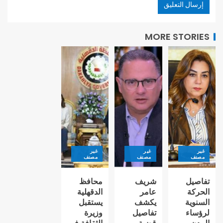
MORE STORIES
غير
غير
غير
مصنف
مصنف
مصنف
تفاصيل
شريف
محافظ
الحركة
عامر
الدقهلية
السنوية
يكشف
يستقبل
لرؤساء
تفاصيل
وزيرة