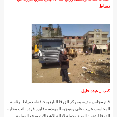
دمياط
كتب _ عبده خليل
قام مجلس مدينة ومركز الزرقا التابع بمحافظه دمياط برئاسه
المحاسب غريب علي وبتوجيه المهندسه فايزه فرده نائب محليه
الزرقا لشئون القري بحملة لإزالة الاشغالات ورفع القمامة