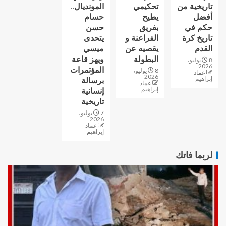
تاريخية من
تحكيمي
المونديال..
أفضل
يطيح
حسام
حكم في
بفريق
حسن
تاريخ كرة
الفراعنة و
يتحدى
القدم
يقصيه عن
ميسي
البطولة
ويهز قاعة
8 يوليو،
2026
المؤتمرات
8 يوليو،
عماد
2026
إبراهيم
برسالة
عماد
إبراهيم
إنسانية
تاريخية
7 يوليو،
2026
عماد
إبراهيم
لربما فاتك