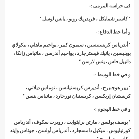
فى حراسة المرمى :-
” كاسبر شمايكل ، فريدريك رونو ، يانس لوسل “
و أما خط الدفاع :-
” أندرياس كريستنسين ، سيمون كيير ، يواخيم ماهلي ، نيكولاي
بويليسين ، يانيك فيسترجارد ، يواخيم أندرسن ، ماتياس زانكا ،
دانييل فاس ، ينس لارسن “
و في خط الوسط :-
” بيير هوجبيرج ، أنديرس كريستيانسن ، توماس ديلاني ،
كريستيان إريكسن ، كريستيان نورجارد ، ماتياس ينسن “
و في خط الهجوم :-
” يوسف بولسن ، مارتن برايثوايت ، روبرت سكوف ، أندرياس
كورنيليوس ، ميكيل دامسجارد ، أندرياس أولسن ، جوناس وايند
، كاسبر دولبيرج “