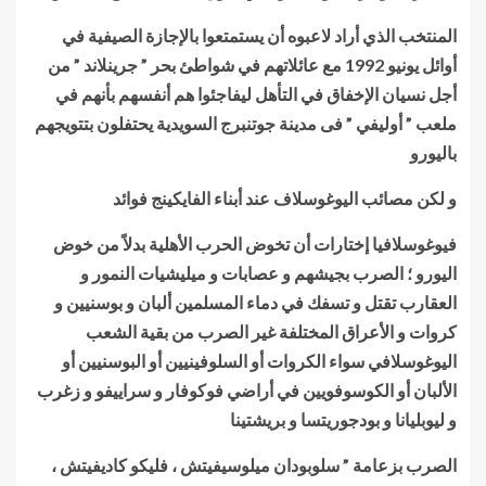
المنتخب الذي أراد لاعبوه أن يستمتعوا بالإجازة الصيفية في
أوائل يونيو 1992 مع عائلاتهم في شواطئ بحر ” جرينلاند ” من
أجل نسيان الإخفاق في التأهل ليفاجئوا هم أنفسهم بأنهم في
ملعب ” أوليفي ” فى مدينة جوتنبرج السويدية يحتفلون بتتويجهم
باليورو
و لكن مصائب اليوغوسلاف عند أبناء الفايكينج فوائد
فيوغوسلافيا إختارات أن تخوض الحرب الأهلية بدلاً من خوض
اليورو ؛ الصرب بجيشهم و عصابات و ميليشيات النمور و
العقارب تقتل و تسفك في دماء المسلمين ألبان و بوسنيين و
كروات و الأعراق المختلفة غير الصرب من بقية الشعب
اليوغوسلافي سواء الكروات أو السلوفينيين أو البوسنيين أو
الألبان أو الكوسوفويين في أراضي فوكوفار و سراييفو و زغرب
و ليوبليانا و بودجوريتسا و بريشتينا
الصرب بزعامة ” سلوبودان ميلوسيفيتش ، فليكو كاديفيتش ،