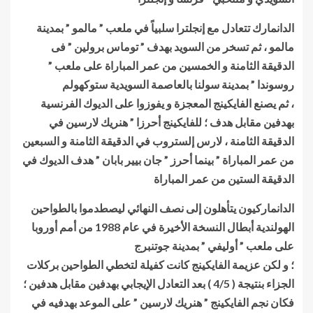
الدانمارك تتعادل مع إنجلترا سلبياً في ملعب ” مالمو ” بمدينة
مالمو ، ثم تسخر من السويد بهدف ” توماس برولين ” فى
الدقيقة الثامنة و الخمسين من عمر المباراة على ملعب ”
روسوندا ” بمدينة سولنا بالعاصمة السويدية ستوكهولم
، ثم يصنع الفايكينج المعجزة و يفوزوا على الديوك الفرنسية
بهدفين مقابل هدف ؛ للفايكينج أحرزا ” هنريك لارسين في
الدقيقة الثامنة ، لارس إلستروب في الدقيقة الثامنة و السبعين
من عمر المباراة ” بينما أحرز ” جان بيير بابان ” هدف الديوك في
الدقيقة الستين من عمر المباراة
الدانماركيون يتأهلون إلى نصف النهائي ليصطدموا بالطواحين
الهولندية أبطال النسخة الأخيرة في عام 1988 من أمم أوروبا
على ملعب ” أوليفي ” بمدينة جوتنبرج
؛ و لكن عزيمة الفايكينج كانت كفيلة لتخطي الطواحين بركلات
الجزاء بنتيجة ( 4/5 ) بعد التعادل الإيجابي بهدفين مقابل هدفين ؛
فكان نجم الفايكينج ” هنريك لارسين ” على الموعد بهدفيه في