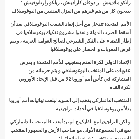
راتكو ملاديتش ، رادوفان كاراديتش ، زيلكو رازناتوفيتش ”
يذبحون كل من هم غيرهم من العزل المدنيين من اليوغوسلاف
الأمم المتحدة تتدخل من أجل إنقاذ الشعب اليوغوسلافي بعد أن
أسقط الصرب الدولة و نفذوا مشروع تفكيك يوغوسلافيا في
إطار القضاء على الفكر الشيوعي لصالح العولمة الغربية ، و يتم
فرض العقوبات و الحصار على يوغوسلافيا
الإتحاد الدولي لكرة القدم يستجيب للأمم المتحدة و يفرض
عقوبات على المنتخب اليوغوسلافي و يتم حرمانه من
المشاركة في كأس أمم أوروبا 92 من قبل الإتحاد الأوروبي
لكرة القدم
المنتخب الدانماركي يذهب إلى السويد ليلعب نهائيات أمم أوروبا
بدلاً من يوغوسلافيا في أحداث تراجيدية
و لكن التراجيديا مع الفايكينج لم تبدأ بعد ، فالمنتخب الدانماركي
يقع في المجموعة الأولى مع صاحب الأرض و الجمهور المنتخب
السويدي و منتخبي ” فرنسا و إنجلترا “