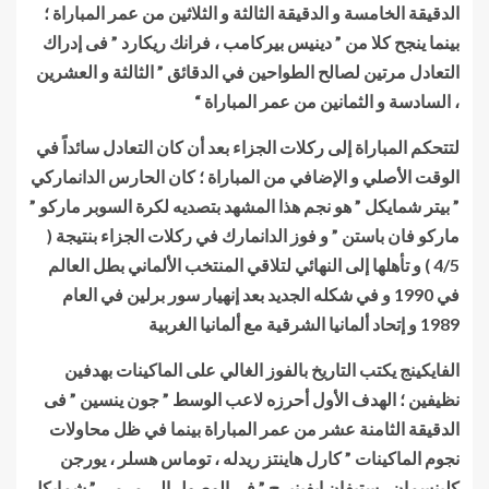
الدقيقة الخامسة و الدقيقة الثالثة و الثلاثين من عمر المباراة ؛
بينما ينجح كلا من ” دينيس بيركامب ، فرانك ريكارد ” فى إدراك
التعادل مرتين لصالح الطواحين في الدقائق ” الثالثة و العشرين
، السادسة و الثمانين من عمر المباراة “
لتتحكم المباراة إلى ركلات الجزاء بعد أن كان التعادل سائداً في
الوقت الأصلي و الإضافي من المباراة ؛ كان الحارس الدانماركي
” بيتر شمايكل ” هو نجم هذا المشهد بتصديه لكرة السوبر ماركو ”
ماركو فان باستن ” و فوز الدانمارك في ركلات الجزاء بنتيجة (
4/5 ) و تأهلها إلى النهائي لتلاقي المنتخب الألماني بطل العالم
في 1990 و في شكله الجديد بعد إنهيار سور برلين في العام
1989 و إتحاد ألمانيا الشرقية مع ألمانيا الغربية
الفايكينج يكتب التاريخ بالفوز الغالي على الماكينات بهدفين
نظيفين ؛ الهدف الأول أحرزه لاعب الوسط ” جون ينسين ” فى
الدقيقة الثامنة عشر من عمر المباراة بينما في ظل محاولات
نجوم الماكينات ” كارل هاينتز ريدله ، توماس هسلر ، يورجن
كلينسمان ، ستيفان إيفينبرج ” فى الوصول إلى مرمى ” شمايكل