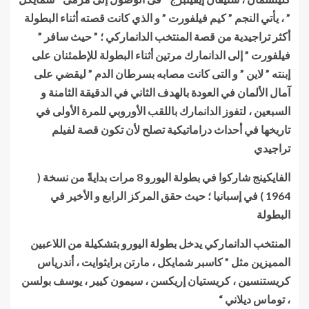
” ، يأتي النجم ” كيم فيلفورت ” و الذي كانت قصته أثناء البطولة
أكثر تراجيدية من قصة المنتخب الدانماركي ؛ ” حيث سافر ”
فيلفورت ” إلى الدانمارك مرتين أثناء البطولة للإطمئنان على
إبنته ” لاين ” و التى كانت مصابه بسرطان الدم ” ليقضي على
آمال الألمان في العودة بالهدف الثاني في الدقيقة الثامنة و
السبعين ، لتفوز الدانمارك باللقب الأوروبي للمرة الأولى في
تاريخها في أحداث دراماتيكية تصلح لأن تكون قصة لفيلم
تراجيدي
الفايكينج شاركوا في بطولة اليورو 8 مرات بدايةً من نسخة (
1964 ) في إسبانيا ؛ حيث حقق المركز الرابع و الأخير في
البطولة
المنتخب الدانماركي يدخل بطولة اليورو بتشكيلة من اللاعبين
المميزين مثل ” كاسبر شمايكل ، مارتن برايثوايت ، أندرياس
كريستنسين ، كريستيان إريكسن ، سيمون كيير ، يوسف بولسن
، توماس ديلاني “