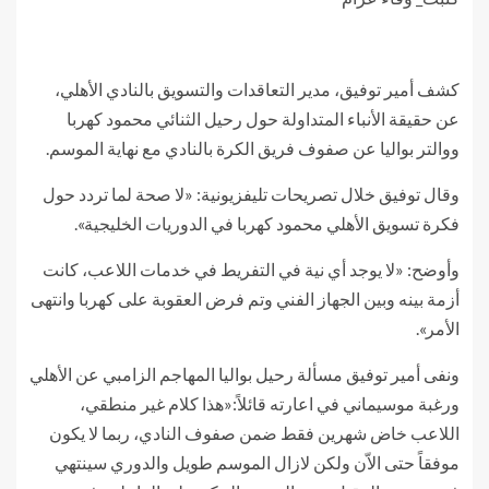
كشف أمير توفيق، مدير التعاقدات والتسويق بالنادي الأهلي،
عن حقيقة الأنباء المتداولة حول رحيل الثنائي محمود كهربا
ووالتر بواليا عن صفوف فريق الكرة بالنادي مع نهاية الموسم.
وقال توفيق خلال تصريحات تليفزيونية: «لا صحة لما تردد حول
فكرة تسويق الأهلي محمود كهربا في الدوريات الخليجية».
وأوضح: «لا يوجد أي نية في التفريط في خدمات اللاعب، كانت
أزمة بينه وبين الجهاز الفني وتم فرض العقوبة على كهربا وانتهى
الأمر».
ونفى أمير توفيق مسألة رحيل بواليا المهاجم الزامبي عن الأهلي
ورغبة موسيماني في اعارته قائلاً:«هذا كلام غير منطقي،
اللاعب خاض شهرين فقط ضمن صفوف النادي، ربما لا يكون
موفقاً حتى الاّن ولكن لازال الموسم طويل والدوري سينتهي