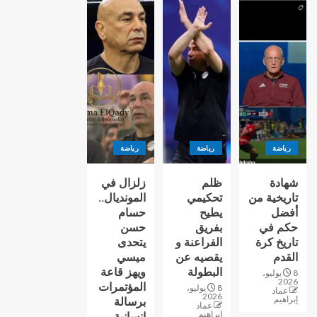
رياضة
رياضة
رياضة
شهادة
ظلم
زلزال في
تاريخية من
تحكيمي
المونديال..
أفضل
يطيح
حسام
حكم في
بفريق
حسن
تاريخ كرة
الفراعنة و
يتحدى
القدم
يقصيه عن
ميسي
البطولة
ويهز قاعة
8 يوليو،
2026
المؤتمرات
8 يوليو،
عماد
2026
إبراهيم
برسالة
عماد
إبراهيم
إنسانية