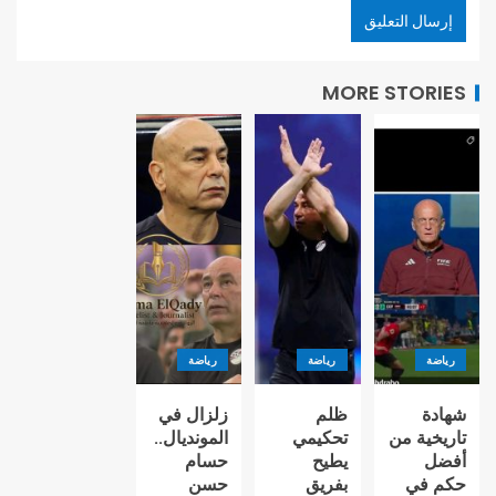
MORE STORIES
رياضة
رياضة
رياضة
شهادة
ظلم
زلزال في
تاريخية من
تحكيمي
المونديال..
أفضل
يطيح
حسام
حكم في
بفريق
حسن