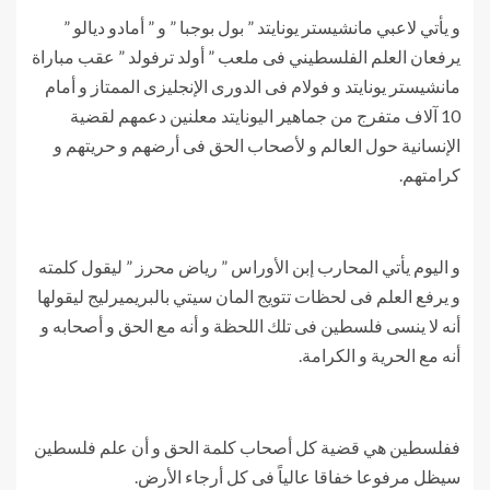
و يأتي لاعبي مانشيستر يونايتد ” بول بوجبا ” و ” أمادو ديالو ”
يرفعان العلم الفلسطيني فى ملعب ” أولد ترفولد ” عقب مباراة
مانشيستر يونايتد و فولام فى الدورى الإنجليزى الممتاز و أمام
10 آلاف متفرج من جماهير اليونايتد معلنين دعمهم لقضية
الإنسانية حول العالم و لأصحاب الحق فى أرضهم و حريتهم و
كرامتهم.
و اليوم يأتي المحارب إبن الأوراس ” رياض محرز ” ليقول كلمته
و يرفع العلم فى لحظات تتويج المان سيتي بالبريميرليج ليقولها
أنه لا ينسى فلسطين فى تلك اللحظة و أنه مع الحق و أصحابه و
أنه مع الحرية و الكرامة.
ففلسطين هي قضية كل أصحاب كلمة الحق و أن علم فلسطين
سيظل مرفوعا خفاقا عالياً فى كل أرجاء الأرض.