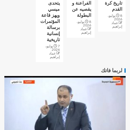
تاريخ كرة
الفراعنة و
يتحدى
القدم
يقصيه عن
ميسي
البطولة
ويهز قاعة
8 يوليو،
2026
المؤتمرات
8 يوليو،
عماد
2026
إبراهيم
برسالة
عماد
إبراهيم
إنسانية
تاريخية
7 يوليو،
2026
عماد
إبراهيم
لربما فاتك