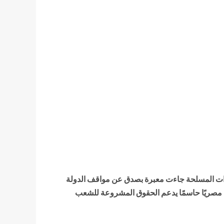
زب الجيل الديمقراطي، أن كلمة الرئيس عبد الفتاح السيسي خلال الندوة التثقيفية الـ(41) للقوات المسلحة جاءت معبرة بصدق عن مواقف الدولة
ًا مصريًا حاسمًا يدعم الحقوق المشروعة للشعب