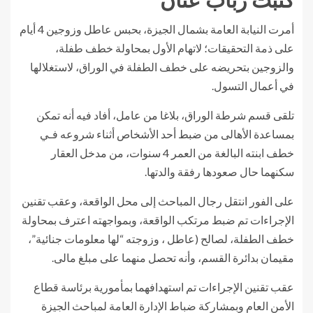
كتبت رباب عنان
أمرت النيابة العامة بشمال الجيزة، بحبس عاطل وزوجين 4 أيام
على ذمة التحقيقات؛ لاتهام الأول بمحاولة خطف طفلة،
والزوجين بتحريضه على خطف الطفلة في الوراق، لاستغلالها
في أعمال التسول.
تلقى قسم شرطة الوراق، بلاغا من عامل، أفاد فيه أنه تمكن
بمساعدة الأهالى من ضبط أحد الأشخاص أثناء شروعه فـي
خطف ابنته البالغة من العمر 4 سنوات، من مدخل العقار
سكنهما حال صعودها رفقة والدتها.
على الفور انتقل رجال المباحث إلى محل الواقعة، وعقب تقنين
الإجراءات تم ضبط مرتكب الواقعة، وبمواجهته اعترف بمحاولة
خطف الطفلة، لصالح (عاطل ، وزوجته “لها معلومات جنائية”،
مقيمان بدائرة القسم، وأنه تحصل منهما على مبلغ مالى.
عقب تقنين الإجراءات تم استهدافهما بمأمورية برئاسة قطاع
الأمن العام وبمشاركة ضباط الإدارة العامة لمباحث الجيزة