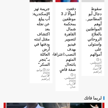
سقوط
دفعت
جريمة تهز
دجال أبو
أموالًا لـ 3
الإسكندرية:
المطامير..
موظفين
أب يبلغ
أوهم
بمحكمة
عن نجله
المواطنين
شمال
بعد
بالعلاج
القاهرة
اكتشاف
الروحاني
لتصوير
مقتل ابنته
واستولى
فيديو
ودفنها في
على
بهدف
أرض
أموالهم
النصب:اعترافات
العائلة
المتهم
بـ”بنجر
5
أغسطس،
بانتحال
السكر”
2026
عماد
صفة قاضٍ
22 يوليو،
إبراهيم
2026
3
عماد
أغسطس،
إبراهيم
2026
رباب
عنان
لربما فاتك