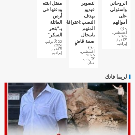
الروحاني
لتصوير
مقتل ابنته
واستولى
فيديو
ودفنها في
على
بهدف
أرض
أموالهم
النصب:اعترافات
العائلة
المتهم
بـ”بنجر
5
أغسطس،
بانتحال
السكر”
2026
عماد
صفة قاضٍ
22 يوليو،
إبراهيم
2026
3
عماد
أغسطس،
إبراهيم
2026
رباب
عنان
لربما فاتك