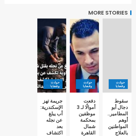
MORE STORIES
حوادث
حوادث
حوادث
وقضايا
وقضايا
وقضايا
سقوط
دفعت
جريمة تهز
دجال أبو
أموالًا لـ 3
الإسكندرية:
المطامير..
موظفين
أب يبلغ
أوهم
بمحكمة
عن نجله
المواطنين
شمال
بعد
بالعلاج
القاهرة
اكتشاف