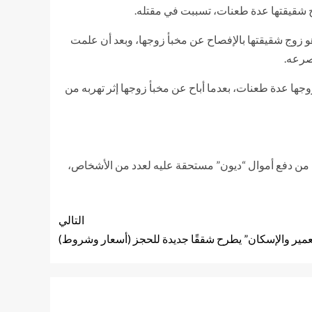
ج شقيقتها عدة طعنات، تسببت في مقتله.
هو زوج شقيقتها بالإفصاح عن مخبأ زوجها، وبعد أن علمت
صرعه.
جها عدة طعنات، بعدما أباح عن مخبأ زوجها إثر تهربه من
به من دفع أموال “ديون” مستحقة عليه لعدد من الأشخاص،
التالي
التعمير والإسكان” يطرح شققًا جديدة للحجز (أسعار وشروط)