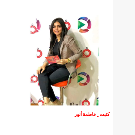
كتبت _ فاطمة أنور