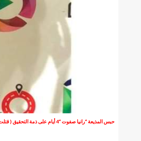
حبس المذيعة “رانيا صفوت “4 أيام على ذمة التحقيق ( قتلت زوج شقيقتها فى أول يوم رمضان )