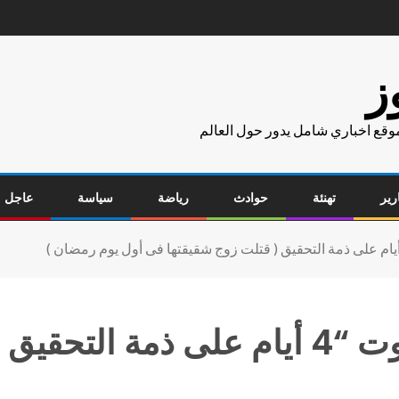
ز
موقع اخباري شامل يدور حول العالم
رير
تهنئة
حوادث
رياضة
سياسة
عاجل
حبس المذيعة “رانيا صفوت “4 أيام على 