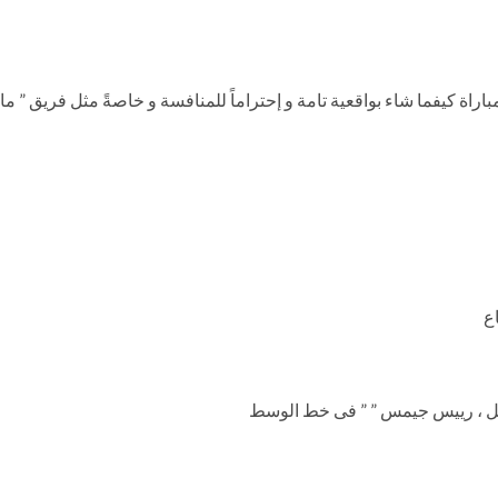
لمباراة كيفما شاء بواقعية تامة و إحتراماً للمنافسة و خاصةً مثل فريق ”
اع
يلويل ، رييس جيمس ” ” فى خط الوسط