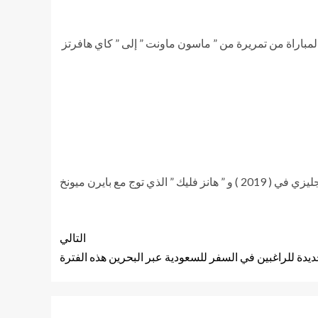
باراة من تمريرة من ” ماسون ماونت ” إلى ” كاي هافرتز
ليكون ” توخيل ” المدرب الألماني المتوج بدوري أبطال أوروبا للمرة الثالثة على التوالي بعد ” يورجن كلوب ” الذي توج مع ليفربول الإنجليزي في ( 2019 ) و ” هانز فليك ” الذي توج مع بايرن ميونخ
التالي
ديدة للراغبين في السفر للسعودية عبر البحرين هذه الفترة