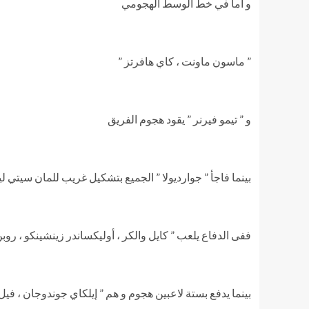
و أما في خط الوسط الهجومي
” ماسون ماونت ، كاي هافرتز ”
و ” تيمو فيرنر ” يقود هجوم الفريق
بينما فاجأ ” جوارديولا ” الجميع بتشكيل غريب للمان سيتي ليدخل ال
ففى الدفاع يلعب ” كايل والكر ، أوليكساندر زينشينكو ، روبن
بينما يدفع بستة لاعبين هجوم و هم ” إيلكاي جوندوجان ، فيل 