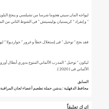
ليواجه المان سيتي هجوما شرسا من تشيلسي و ينجح البلوز
” و إنفراد ” كريستيان بوليسيتش ” فى الشوط الثاني من المب
فقد نجح ” توخيل ” فى إستغلال خطأ و غرور ” جوارديولا ” ليه
الألماني فى ( 2020 ).
السابق
محافظ الدقهلية : يدشن حملة تطعيم أعضاء لجان المراقبة 
اترك تعليقاً