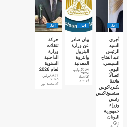
أخبار
أخبار
أخبار
أجرى
بيان صادر
حركة
السيد
عن وزارة
تنقلات
الرئيس
البترول
وزارة
عبد الفتاح
والثروة
الداخلية
السيسي،
المعدنية
السنوية
اليوم،
لعام 2026
29 يوليو،
2026
اتصالًا
27 يوليو،
عماد
2026
إبراهيم
هاتفيًا
محمد أنور
بكيرياكوس
ميتسوتاكيس
رئيس
وزراء
جمهورية
اليونان
5
أغسطس،