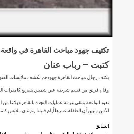
تكثيف جهود مباحث القاهرة في واقعة
كتبت – رباب عنان
يكثف رجال مباحث القاهرة جهودهم لكشف ملابسات العثور 
وقام فريق من قسم شرطة عين شمس بتفريغ كاميرات المراقب
تعود الواقعة بتلقى غرفة عمليات النجدة بالقاهرة بلاغا م
الأمن وتبين أن الطفلة عمرها أيام قليلة وترتدى ملابس كامل
السابق
حبس سائق توك توك المتهم بقتل صاحب محل بسبب خلافا