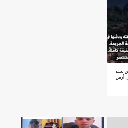
ن نجله
في أرض