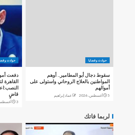
حوادث وقضايا
حوادث وقضا
سقوط دجال أبو المطامير.. أوهم
المواطنين بالعلاج الروحاني واستولى على
القاهرة ل
أموالهم
النصب:اعت
قاضٍ
5 أغسطس، 2026
عماد إبراهيم
3 أغسطس، 2026
لربما فاتك