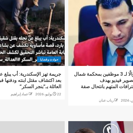
يا
حوادث وقضايا
دفعت أموالًا لـ 3 موظفين بمحكمة شمال
جريمة تهز الإسكندرية: أب يبلغ ع
تصوير فيديو بهدف
بعد اكتشاف مقتل ابنته ودفنها 
رافات المتهم بانتحال صفة
العائلة بـ”بنجر السكر”
22 يوليو، 2026
عماد إبراهيم
رباب عنان