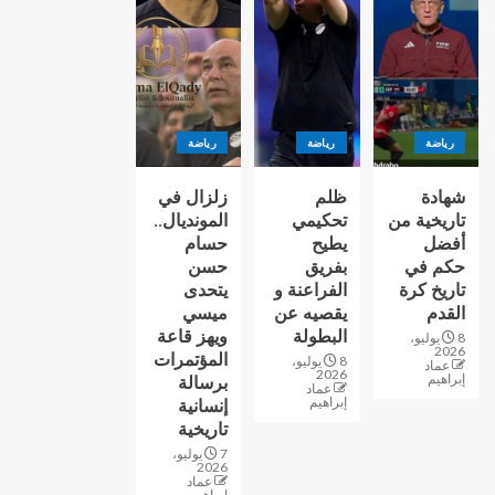
رياضة
رياضة
رياضة
شهادة
ظلم
زلزال في
تاريخية من
تحكيمي
المونديال..
أفضل
يطيح
حسام
حكم في
بفريق
حسن
تاريخ كرة
الفراعنة و
يتحدى
القدم
يقصيه عن
ميسي
البطولة
ويهز قاعة
8 يوليو،
2026
المؤتمرات
8 يوليو،
عماد
2026
إبراهيم
برسالة
عماد
إبراهيم
إنسانية
تاريخية
7 يوليو،
2026
عماد
إبراهيم