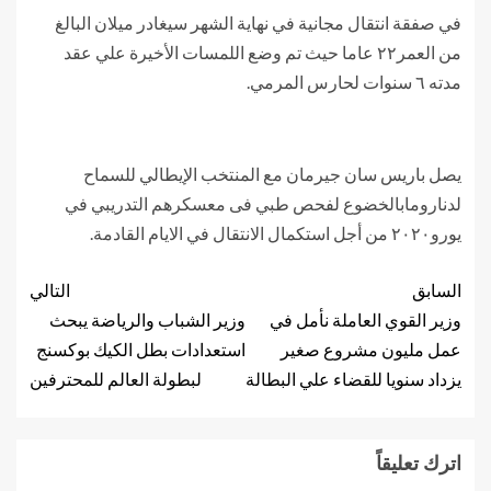
في صفقة انتقال مجانية في نهاية الشهر سيغادر ميلان البالغ
من العمر٢٢ عاما حيث تم وضع اللمسات الأخيرة علي عقد
مدته ٦ سنوات لحارس المرمي.
يصل باريس سان جيرمان مع المنتخب الإيطالي للسماح
لدنارومابالخضوع لفحص طبي فى معسكرهم التدريبي في
يورو٢٠٢٠ من أجل استكمال الانتقال في الايام القادمة.
السابق
التالي
وزير القوي العاملة نأمل في
وزير الشباب والرياضة يبحث
عمل مليون مشروع صغير
استعدادات بطل الكيك بوكسنج
يزداد سنويا للقضاء علي البطالة
لبطولة العالم للمحترفين
اترك تعليقاً