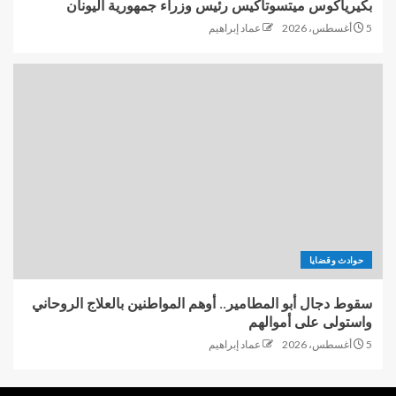
بكيرياكوس ميتسوتاكيس رئيس وزراء جمهورية اليونان
5 أغسطس، 2026
عماد إبراهيم
حوادث وقضايا
سقوط دجال أبو المطامير.. أوهم المواطنين بالعلاج الروحاني
واستولى على أموالهم
5 أغسطس، 2026
عماد إبراهيم