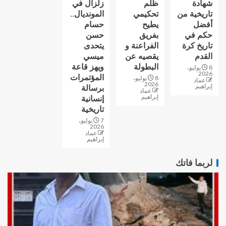
شهادة
ظلم
زلزال في
تاريخية من
تحكيمي
المونديال..
أفضل
يطيح
حسام
حكم في
بفريق
حسن
تاريخ كرة
الفراعنة و
يتحدى
القدم
يقصيه عن
ميسي
البطولة
ويهز قاعة
8 يوليو،
2026
المؤتمرات
8 يوليو،
عماد
2026
إبراهيم
برسالة
عماد
إبراهيم
إنسانية
تاريخية
7 يوليو،
2026
عماد
إبراهيم
لربما فاتك