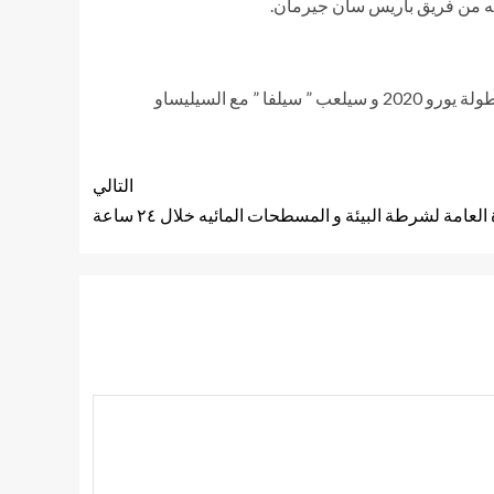
يذكر أن اللاعبان ” جيرو ، سيلفا ” سيكونان على الموعد مع بطولتي اليورو و كوبا أمريكا ، حيث يلعب ” جيرو ” مع منتخب فرنسا في بطولة يورو 2020 و سيلعب ” سيلفا ” مع السيليساو
التالي
 العامة لشرطة البيئة و المسطحات المائيه خلال ٢٤ ساعة