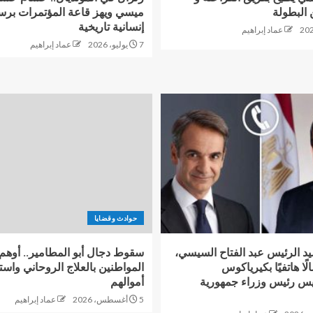
البطولة
ميسي ويهز قاعة المؤتمرات برس
إنسانية تاريخية
عماد إبراهيم
7 يوليو، 2026
عماد إبراهيم
حوادث وقضايا
د الرئيس عبد الفتاح السيسي،
سقوط دجال أبو المطامير.. أوهم
لًا هاتفيًا بكيرياكوس
المواطنين بالعلاج الروحاني واس
يس رئيس وزراء جمهورية
أموالهم
5 أغسطس، 2026
عماد إبراهيم