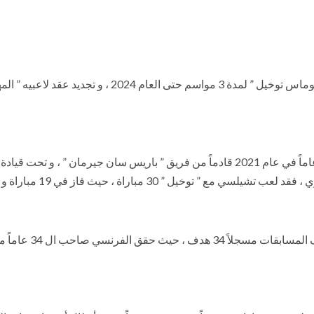
أعلن فريق تشيلسي الإنجليزي تجديد عقد مدربه الألماني ” تو
يذكر أن البلوز قد تعاقد مع المدرب الألماني صاحب ال 47 عاماً في عام 2021 قادماً من فريق
 مباراة ، حيث فاز في 19 مباراة و تعادل في 6 و خسر في 5.