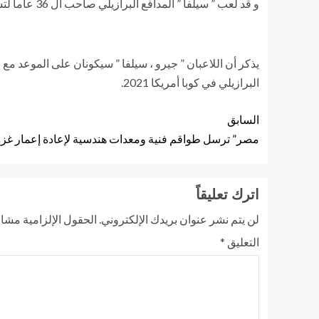
و قد لعب ” سيلفا ” المدافع البرازيلي صاحب ال 36 عاماً لتشيلسي 34 مباراة و محرزاً هدفين ، و محققاً دوري أبطال أوروبا منذ إنتقاله من فريق باريس سان جيرمان.
البرازيلي في كوبا أمريكا 2021.
السابق
مصر” ترسل طواقم فنية ومعدات هندسية لإعادة إعمار غزة
اترك تعليقاً
لن يتم نشر عنوان بريدك الإلكتروني.
الحقول الإلزامية مشار 
التعليق
*