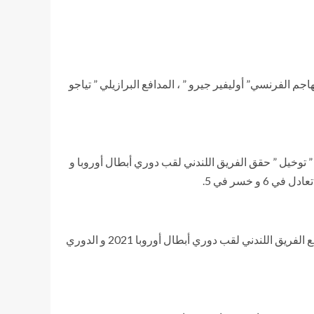
ماس توخيل ” لمدة 3 مواسم حتى العام 2024 ، و تجديد عقد لاعبيه ” المهاجم الفرنسي” أوليفير جيرو ” ، المدافع البرازيلي ” تياجو
 ” باريس سان جيرمان ” ، و تحت قيادة ” توخيل ” حقق الفريق اللندني لقب دوري أبطال أوروبا و
بينما لعب أوليفير جيرو مع البلوز فى 119 مباراة في مختلف المسابقات مسجلاً 34 هدف ، حيث حقق الفرنسي صاحب ال 34 عاماً مع الفريق اللندني لقب دوري أبطال أوروبا 2021 و الدوري