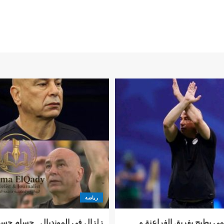
رياضة
ي يطيح بفريق الفراعنة و
زلزال في المونديال.. حسام حس