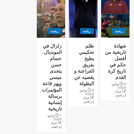
رياضة
رياضة
رياضة
شهادة
ظلم
زلزال في
تاريخية من
تحكيمي
المونديال..
أفضل
يطيح
حسام
حكم في
بفريق
حسن
تاريخ كرة
الفراعنة و
يتحدى
القدم
يقصيه عن
ميسي
البطولة
ويهز قاعة
8 يوليو،
2026
المؤتمرات
8 يوليو،
عماد
2026
إبراهيم
برسالة
عماد
إبراهيم
إنسانية
تاريخية
7 يوليو،
2026
عماد
إبراهيم