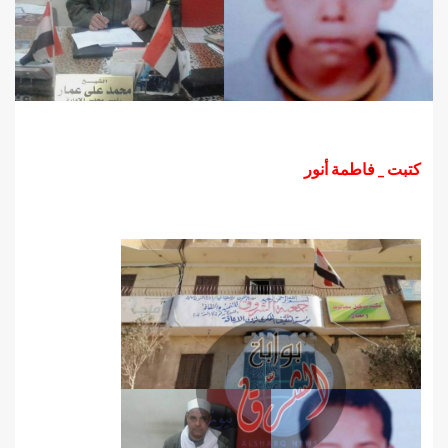
كتبت _ فاطمة أنور