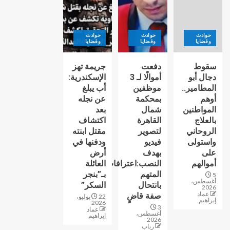
حوادث
حوادث
حوادث
وقضايا
وقضايا
وقضايا
سقوط
دفعت
جريمة تهز
دجال أبو
أموالًا لـ 3
الإسكندرية:
المطامير..
موظفين
أب يبلغ
أوهم
بمحكمة
عن نجله
المواطنين
شمال
بعد
بالعلاج
القاهرة
اكتشاف
الروحاني
لتصوير
مقتل ابنته
واستولى
فيديو
ودفنها في
على
بهدف
أرض
أموالهم
النصب:اعترافات
العائلة
المتهم
بـ”بنجر
5
أغسطس،
بانتحال
السكر”
2026
عماد
صفة قاضٍ
22 يوليو،
إبراهيم
2026
3
عماد
أغسطس،
إبراهيم
2026
رباب