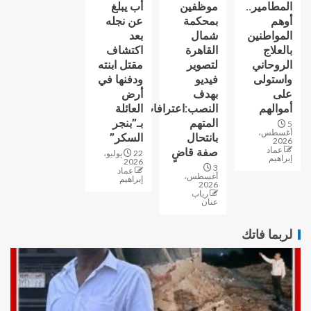
المطامير..
موظفين
أب يبلغ
أوهم
بمحكمة
عن نجله
المواطنين
شمال
بعد
بالعلاج
القاهرة
اكتشاف
الروحاني
لتصوير
مقتل ابنته
واستولى
فيديو
ودفنها في
على
بهدف
أرض
أموالهم
النصب:اعترافات
العائلة
المتهم
بـ”بنجر
5
أغسطس،
بانتحال
السكر”
2026
عماد
صفة قاضٍ
22 يوليو،
إبراهيم
2026
3
عماد
أغسطس،
إبراهيم
2026
رباب
عنان
لربما فاتك