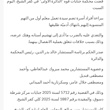
قضت محكمة جنايات فوه “الدائرة الأولى” في كفر الشيخ، اليوم
السبت
ببراءة أفراد أسرة تضم سيدة تعمل معلم أول من التهم
المنسوبة إليهم بانتهاك آدميّة طليقها
والتعدي عليه بالضرب ما أدى إلى تهشيم أسنانه وهتك عرضه،
وذلك بسبب خلافات تتعلق بعملية الانفصال بينهما.
صدر الحكم برئاسة المستشار خالد بدر الدين، رئيس المحكمة
والدائرة
وعضوية المستشارين محمد مبروك عبدالعاطي، وأحمد
مصطفى قنديل
ومصطفى جلال عامر، وسكرتارية أحمد الميداني
وذلك في القضية رقم 5712 لسنة 2025 جنايات مركز شرطة
دسوق، والمقيدة برقم 1887 لسنة 2025 كلي كفر الشيخ.
كان المستشار منير صالح، المحامي العام لنيابة كفر الشيخ