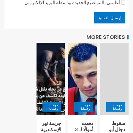
أعلمني بالمواضيع الجديدة بواسطة البريد الإلكتروني.
MORE STORIES
حوادث
حوادث
حوادث
وقضايا
وقضايا
وقضايا
سقوط
دفعت
جريمة تهز
دجال أبو
أموالًا لـ 3
الإسكندرية: