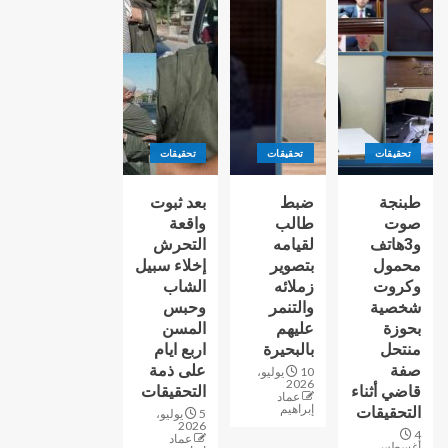
تحقيقات
تحقيقات
تحقيقات
طبنجة
ضبط
بعد ثبوت
صوت
طالب
واقعة
و3هاتف
لقيامه
التحرش
محمول
بتصوير
إخلاء سبيل
وكروت
زملائه
الشاب
شخصية
والتنمر
وحبس
بحوزة
عليهم
المسن
منتحل
بالبحيرة
اربع ايام
صفة
على ذمة
10 يوليو،
2026
قاضي أثناء
التحقيقات
عماد
إبراهيم
التحقيقات
5 يوليو،
2026
4
عماد
أغسطس،