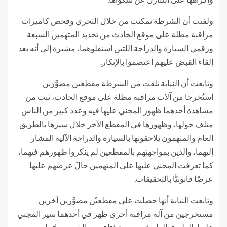
ولفتت أن الشرطة تمكنت من خلال التحري وفحص كاميرات
مراقبة مطلة على موقع الحادث من تحديد المتهمين السبعة
ورقمي السيارة والدراجة اللتين استقلوهما، مشيرة إلى أنه بعد
إلقاء القبض عليهم اعتصموا بالإنكار.
وتابعت أن النيابة تلقت من الشرطة مقطعَين مصوَّرَين
استُخرجا من آلات مراقبة مطلة على موقع الحادث، ثبت من
مشاهدة أحدهما ظهور المجني عليها فيه وعدد كبير من الناس
متلف حولها، وظهورها في المقطع الآخر خلال سيرها بالطريق
العام والمتهمون يلاحقونها بالسيارة والدراجة الآلية المشار
إليهما، والذين بمواجهتهم بالمقطعين لم ينكروا ظهورهم فيهما،
كما تعرفت المجني عليها على المتهمين حالَ عرضهم عليها
عرضًا قانونيًّا بالتحقيقات.
وتابعت النيابة أنها حصلت على مقطعيْن مصوَّرين آخرين
مستخرجين من آلة مراقبة أخرى ظهر في أحدهما سير المجني