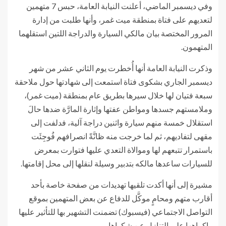
وفي ديسمبر الماضي، أعلنت النيابة العامة، حبس 7 متهمين
لتعديهم على فتاة بمنطقة ميت غمر، وأنها طلبت من إدارة
المرور المختصة بيان مالكي السيارة والدراجة اللتين استقلهما
المتهمون.
وذكرت النيابة العامة أنها أُخطرت يوم الثاني عشر من شهر
ديسمبر الجاري بشكوى فتاة استمعت إلى شهادتها حول ملاحقة
سبعة فتيان لها خلال سيرها بطريق عام بمنطقة (ميت غمر)،
وملامستهم جسدها ومواطن عفتها وإثارة المارَّة ضدها حالَ
استقلال خمسة منهم سيارة واثنين دراجة آلية، فدلفت إلى
مقهى لتفاديهم، ثم لما خرجت منه ظانَّةً انصرافهم فُوجِئَت
باستمرار تتبعهم لها وموالاة التعدي عليها فتوارت بمعرض
للسيارات ساعدها مالكه بتدبير وسيلة لنقلها إلى محل إقامتها.
مشيرة إلى أنها أكدت تلقيها تهديدات من صفحة خاصة بأحد
أقارب متهم ومحامٍ موكَّل للدفاع عن بعض المتهمين بموقع
التواصل الاجتماعي (فيسبوك) تضمنت التشهير بها للتأثير عليها
وإكراهها على التنازل عن شكواها.