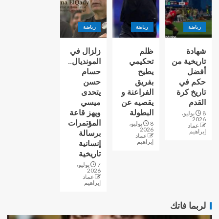
رياضة
رياضة
رياضة
شهادة
ظلم
زلزال في
تاريخية من
تحكيمي
المونديال..
أفضل
يطيح
حسام
حكم في
بفريق
حسن
تاريخ كرة
الفراعنة و
يتحدى
القدم
يقصيه عن
ميسي
البطولة
ويهز قاعة
8 يوليو،
2026
المؤتمرات
8 يوليو،
عماد
2026
إبراهيم
برسالة
عماد
إبراهيم
إنسانية
تاريخية
7 يوليو،
2026
عماد
إبراهيم
لربما فاتك