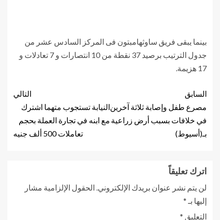
بينما يبقى فريق ساوثهامبتون فى المركز السادس عشر من
جدول الترتيب برصيد 37 نقطة من 10 انتصارات و 7 تعادلات و
17 هزيمة.
السابق
التالي
مصرع طفل وإصابة ثلاثة آخرين
النيابة تستجوب متهما اشترك
في خلافات بسبب أرض زراعية
مع ابنه في تجارة العملة بحجم
بـ(أسيوط)
تعاملات 500 ألف جنيه
اترك تعليقاً
لن يتم نشر عنوان بريدك الإلكتروني.
الحقول الإلزامية مشار
إليها بـ
*
التعليق
*