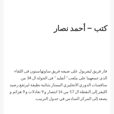
كتب – أحمد نصار
فاز فريق ليفربول على ضيفه فريق ساوثهامبتون فى اللقاء
الذى جمعهما على ملعب ” أنفليد ” فى الجولة ال 34 من
منافسات الدوري الانجليزي الممتاز بثنائية نظيفة ليرتفع رصيد
الليفر إلى النقطة ال 57 من 16 انتصار و 9 تعادلات و 9 هزائم و
يصعد إلى المركز السادس في جدول الترتيب.