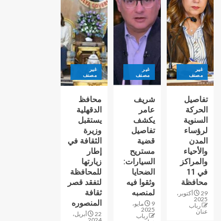
غير
غير
غير
مصنف
مصنف
مصنف
تفاصيل
شريف
محافظ
الحركة
عامر
الدقهلية
السنوية
يكشف
يستقبل
لرؤساء
تفاصيل
وزيرة
المدن
قضية
الثقافة في
والأحياء
مستريح
إطار
والمراكز
السيارات:
زيارتها
في 11
الضحايا
للمحافظة
محافظة
وثقوا فيه
لتفقد قصر
لمنصبه
ثقافة
29 أكتوبر،
2025
المنصوره
9 مايو،
رباب
2025
عنان
22 أبريل،
رباب
2024