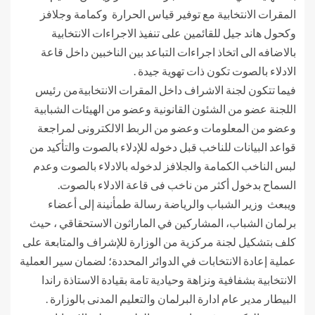
المقرات الانتخابية مع توفير قياس الحرارة وكمامة وجلافز
وكحول هاند جيل للقائمين على تنفيذ الاجراءات الانتخابية
بالاضافه الى اتخاذ اجراءات التباعد بين الناخبين داخل قاعة
الادلاء بالصوت تكون ذات تهوية جيدة .
فيما تتكون لجنة الاشراف داخل المقرات الانتخابيةمن رئيس
اللجنة عضو من الشئون القانونية وعضو من الهيئات الشبابية
وعضو من المعلومات وعضو من الربط الالكترونى لمراجعة
قواعد البيانات للناخب قبل دخوله للإدلاء بالصوت والتأكيد من
لبس الناخب الكمامة والجلافز لدخوله بالادلاء بالصوت وعدم
السماح بدخول أكثر من ناخب فى قاعة الادلاء بالصوت.
ويبعث وزير الشباب والرياضة رسالة طمأنينة إلى أعضاء
برلمان الشباب، المشاركين في الماراثون الاستحقاقي ، حيث
كلف بتشكيل لجنة مركزية من الوزارة للإشراف والمتابعة على
عملية إعادة الانتخابات في الدوائر المحددة؛ لضمان سير العملية
الانتخابية بشفافية ونزاهة وحيادية تامة بقيادة الاستاذة راندا
البيطار مدير عام ادارة البرلمان والتعليم المدنى بالوزارة .