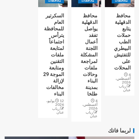
محافظات
محافظات
محافظات
محافظ
محافظ
السكرتير
الدقهلية
الدقهلية
العام
يتابع
يواصل
للمحافظة
حملات
تفقد
يترأس
الطب
أعمال
اجتماعاً
البيطري
اللجنة
لمتابعة
للتفتيش
المشكلة
ملفات
على
لمراجعة
التقنين
المحلات
ملفات
ومتابعة
وحالات
الموجة 29
4
أغسطس،
البناء
لإزالة
2026
رباب
بمدينة
مخالفات
عنان
طلخا
البناء
4
12 يوليو،
أغسطس،
2026
2026
رباب
رباب
عنان
عنان
لربما فاتك