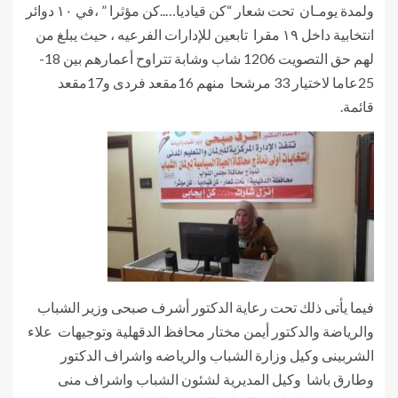
ولمدة يومـان تحت شعار “كن قياديا…..كن مؤثرا ” ،في ١٠ دوائر
انتخابية داخل ١٩ مقرا تابعين للإدارات الفرعيه ، حيث يبلغ من
لهم حق التصويت 1206 شاب وشابة تتراوح أعمارهم بين 18-
25عاما‮ لاختيار 33 مرشحا منهم 61مقعد فردى و71مقعد
قائمة.‬‬
فيما يأتى ذلك تحت رعاية الدكتور أشرف صبحى وزير الشباب
والرياضة والدكتور أيمن مختار محافظ الدقهلية وتوجيهات علاء
الشربينى وكيل وزارة الشباب والرياضه واشراف الدكتور
وطارق باشا وكيل المديرية لشئون الشباب واشراف منى