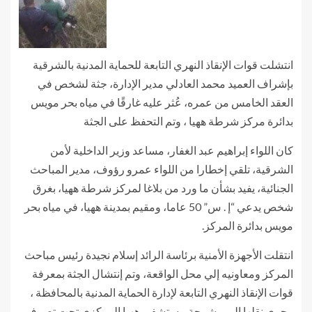
انتشلت قوات الإنقاذ النهري التابعة للحماية المدنية بالشرقية
بإشراف العميد محمد العادلي مدير الإدارة، جثة لشخص في
العقد الخامس من عمره، عُثر عليه غارقًا في مياه بحر مويس
بدائرة مركز شرطة ههيا ، وتم التحفظ على الجثة
كان اللواء إبراهيم عبد الغفار، مساعد وزير الداخلية لأمن
الشرقية، تلقي إخطارا من اللواء عمرو رؤوف، مدير المباحث
الجنائية، يفيد بشأن ما ورد من بلاغا لمركز شرطة ههيا، بغرق
شخص يدعي “إ . س” 50 عاما، ومقيم بمدينة ههيا، في مياه بحر
مويس بدائرة المركز.
انتقلت الأجهزة الأمنية برئاسة الرائد إسلام نجيدة رئيس مباحث
المركز ومعاونيه إلي محل الواقعة، وتم إنتشال الجثة بمعرفة
قوات الإنقاذ النهري التابعة لإدارة الحماية المدنية بالمحافظة ،
وجرى نقلها إلى مشرحة مستشفى ههيا المركزي تحت تصرف