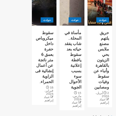
حوادث
حوادث
حوادث
حريق
مأساة في
سقوط
يلتهم
المحلة..
ميكروباص
مصنع
شاب يفقد
داخل
ملابس
حياته بعد
حفرة
بحي
سقوط
بعمق 6
الزيتون
يافطة
متر ناتجة
بالقاهرة
إعلانية
عن أعمال
وأنباء عن
بسبب
إنشائية فى
سقوط
سوء
الزاوية
وفيات
الأحوال
الحمراء.
ومصابين
الجوية
18
فبراير،
2 أبريل،
15
2026
2026
مارس،
عماد
2026
عماد
إبراهيم
إبراهيم
عماد
إبراهيم