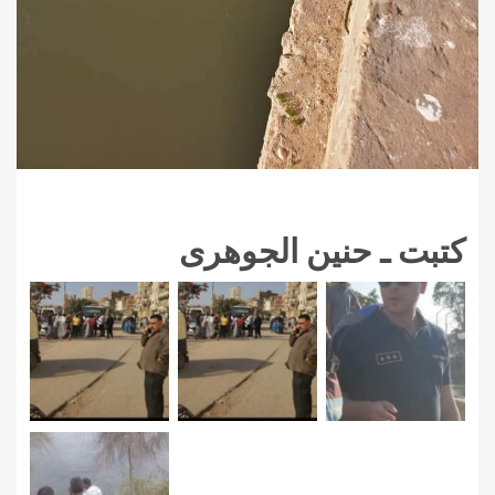
كتبت ـ حنين الجوهرى