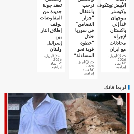
الأبيض:ويتكوف
ترحب
تعقد جولة
وكوشنر
باعتقال
جديدة من
يتوجهان
“جزار
المفاوضات
غداً إلي
التضامن”
لوقف
باكستان
في سوريا
إطلاق النار
لإجراء
خلال
بين
محادثات
“خطوة
إسرائيل
مع ايران
قوية نحو
ولبنان
المساءلة”
25 أبريل،
23 أبريل،
2026
2026
25 أبريل،
عماد
عماد
2026
إبراهيم
إبراهيم
عماد
إبراهيم
لربما فاتك