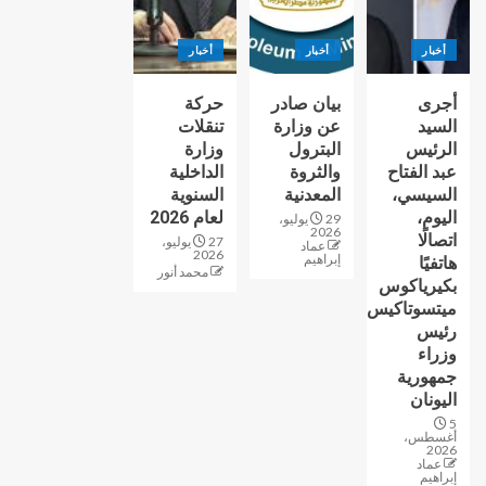
أخبار
أخبار
أخبار
أجرى
بيان صادر
حركة
السيد
عن وزارة
تنقلات
الرئيس
البترول
وزارة
عبد الفتاح
والثروة
الداخلية
السيسي،
المعدنية
السنوية
اليوم،
لعام 2026
29 يوليو،
2026
اتصالًا
27 يوليو،
عماد
2026
إبراهيم
هاتفيًا
محمد أنور
بكيرياكوس
ميتسوتاكيس
رئيس
وزراء
جمهورية
اليونان
5
أغسطس،
2026
عماد
إبراهيم