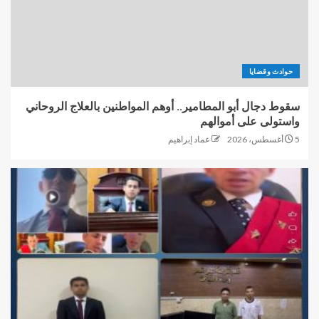
حوادث وقضايا
سقوط دجال أبو المطامير.. أوهم المواطنين بالعلاج الروحاني
واستولى على أموالهم
5 أغسطس، 2026
عماد إبراهيم