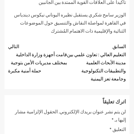
تأكيداً على العلاقات القوية الممتدة بين الجانبين
الوزير ⁧‫سامح شكري‬⁩ يستقبل نظيره اليوناني ⁧‫نيكوس ديندياس‬⁩
في القاهرة لمواصلة النقاش والتنسيق حول الموضوعات
الثنائية والإقليمية ذات الاهتمام المُشترك
السابق
التالي
التعليم العالي : تعاون علمي بين
قامت أجهزة وزارة الداخلية
مدينة الأبحاث العلمية
بمختلف مديريات الأمن بتوجية
والتطبيقات التكنولوجية
حملة أمنية مكبرة
وجامعة تعز اليمنية
اترك تعليقاً
لن يتم نشر عنوان بريدك الإلكتروني.
الحقول الإلزامية مشار
إليها بـ
*
التعليق
*