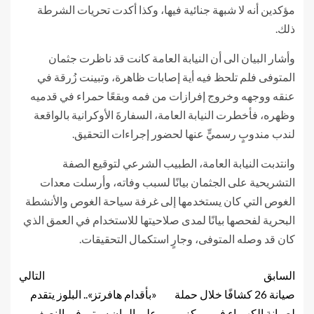
مؤكدين أنه لا شبهة جنائية فيها، وكذا أكدت تحريات الشرطة
ذلك.
وأشار البيان الى أن النيابة العامة كانت قد ناظرت جثمان
المتوفى فلم تلحظ فيه أية إصابات ظاهرة، وتبينت زُرقة في
عنقه ووجهه وخروج إفرازات من فمه وبقعًا حمراء في قدميه
وظهره، فأخطرت النيابة العامة، السفارةَ الأوكرانية بالواقعة
لندب مندوبٍ رسميٍّ عنها لحضور إجراءات التحقيق.
وانتدبت النيابة العامة، الطبيب الشرعي لتوقيع الصفة
التشريحية على الجثمان بيانًا لسبب وفاته، وأرسلت معدات
الغوص التي كان يستخدمها إلى غرفة سياحة الغوص والأنشطة
البحرية لفحصها بيانًا لمدى صلاحيتها للاستخدام في العمق الذي
كان قد وصله المتوفى، وجارٍ استكمال التحقيقات.
السابق
التالي
صيانة 26 كشافًا خلال حملة
«بأقدام هافرتز».. البلوز يتقدم
لصيانة الكهرباء فى مركز
على المان سيتي فى النصف