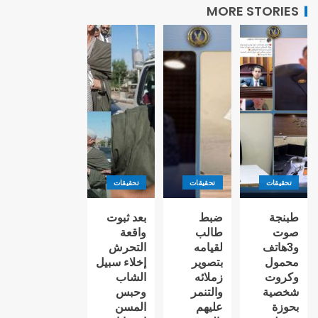
MORE STORIES
تحقيقات
تحقيقات
تحقيقات
طبنجة
ضبط
بعد ثبوت
صوت
طالب
واقعة
و3هاتف
لقيامه
التحرش
محمول
بتصوير
إخلاء سبيل
وكروت
زملائه
الشاب
شخصية
والتنمر
وحبس
بحوزة
عليهم
المسن