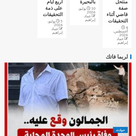
منتحل
بالبحيرة
اربع ايام
صفة
على ذمة
10 يوليو،
2026
قاضي أثناء
التحقيقات
عماد
إبراهيم
التحقيقات
5 يوليو،
2026
4
عماد
أغسطس،
إبراهيم
2026
عماد
إبراهيم
لربما فاتك
حوادث