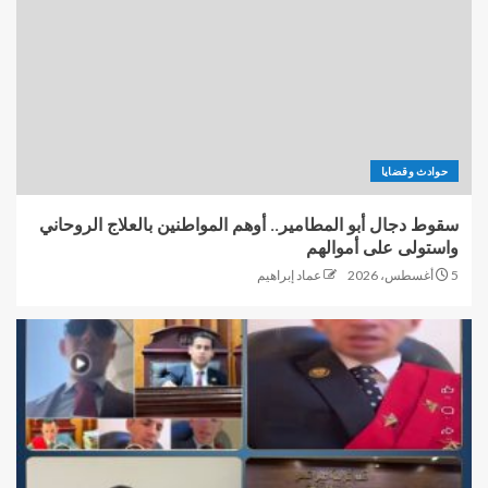
حوادث وقضايا
سقوط دجال أبو المطامير.. أوهم المواطنين بالعلاج الروحاني
واستولى على أموالهم
5 أغسطس، 2026
عماد إبراهيم