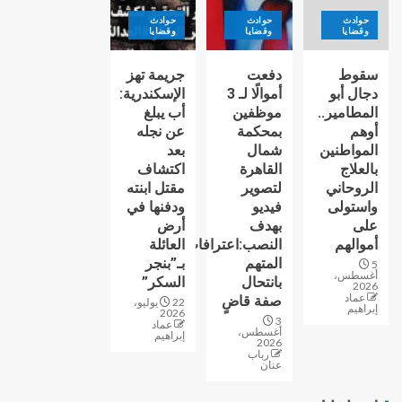
حوادث
حوادث
حوادث
وقضايا
وقضايا
وقضايا
سقوط
دفعت
جريمة تهز
دجال أبو
أموالًا لـ 3
الإسكندرية:
المطامير..
موظفين
أب يبلغ
أوهم
بمحكمة
عن نجله
المواطنين
شمال
بعد
بالعلاج
القاهرة
اكتشاف
الروحاني
لتصوير
مقتل ابنته
واستولى
فيديو
ودفنها في
على
بهدف
أرض
أموالهم
النصب:اعترافات
العائلة
المتهم
بـ”بنجر
5
أغسطس،
بانتحال
السكر”
2026
عماد
صفة قاضٍ
22 يوليو،
إبراهيم
2026
3
عماد
أغسطس،
إبراهيم
2026
رباب
عنان