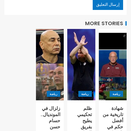
MORE STORIES
رياضة
رياضة
رياضة
شهادة
ظلم
زلزال في
تاريخية من
تحكيمي
المونديال..
أفضل
يطيح
حسام
حكم في
بفريق
حسن