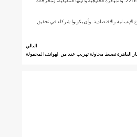
الأطراف اليمنية للتوصل إلى حل سياسي للأزمة اليمنية، وذلك برعاية الأمم المتحدة و بناء على مرجعيات قرار مجلس الأمن الدولي 2216، والمبادرة الخليجية وآليتها التنفيذية، ومخرجات
 الإنسانية والاقتصادية، وأن يكونوا شركاء في تحقيق
التالي
 القاهرة تضبط محاولة تهريب عدد من الهواتف المحمولة