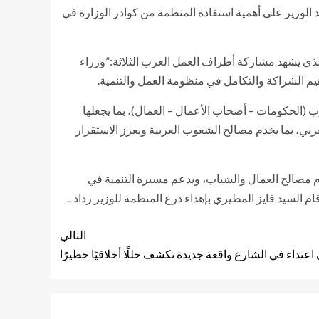
د الوزير على أهمية استفادة المنظمة من كوادر الوزارة في
جانبان إلى الاستعدادات الجارية لعقد مجلس الإدارة ،و مؤتمر العمل العربي في القاهرة خلال شهر أبريل ومايو 2026، والذي يشهد مشاركة أطراف العمل العرب الثلاثة:”وزراء
م الشراكة والتكامل في منظومة العمل والتنمية.
ب (الحكومات – أصحاب الأعمال – العمال)، بما يجعلها
بي، بما يخدم مصالح الشعوب العربية ويعزز الاستقرار
خدم مصالح العمال والشباب، ويدعم مسيرة التنمية في
السيد فايز المطيري بإهداء درع المنظمة للوزير رداد ..
التالي
تداء في الشارع واقعة جديدة تكشف خللًا أخلاقيًا خطيرًا