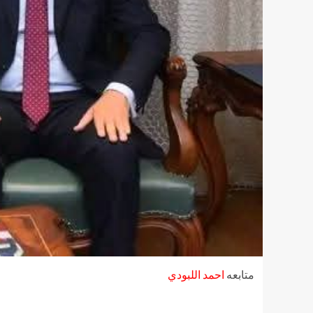
متابعه
احمد اللبودي