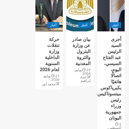
أخبار
أخبار
أخبار
أجرى
بيان صادر
حركة
السيد
عن وزارة
تنقلات
الرئيس
البترول
وزارة
عبد الفتاح
والثروة
الداخلية
السيسي،
المعدنية
السنوية
اليوم،
لعام 2026
29 يوليو،
2026
اتصالًا
27 يوليو،
عماد
2026
إبراهيم
هاتفيًا
محمد أنور
بكيرياكوس
ميتسوتاكيس
رئيس
وزراء
جمهورية
اليونان
5
أغسطس،