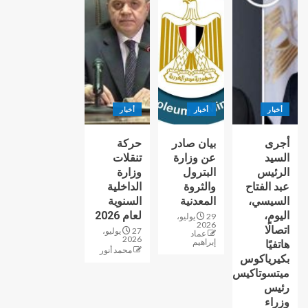
أخبار
أخبار
أخبار
أجرى
بيان صادر
حركة
السيد
عن وزارة
تنقلات
الرئيس
البترول
وزارة
عبد الفتاح
والثروة
الداخلية
السيسي،
المعدنية
السنوية
اليوم،
لعام 2026
29 يوليو،
2026
اتصالًا
27 يوليو،
عماد
2026
إبراهيم
هاتفيًا
محمد أنور
بكيرياكوس
ميتسوتاكيس
رئيس
وزراء