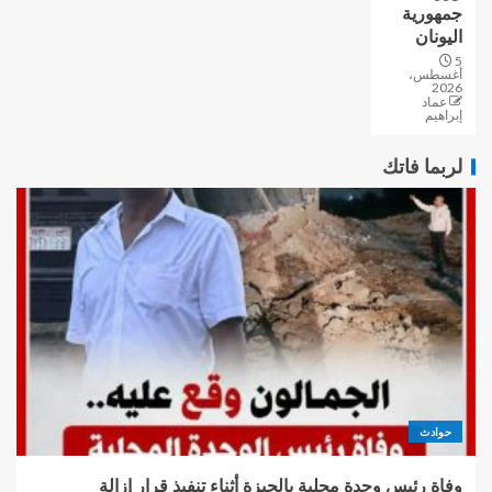
جمهورية
اليونان
5
أغسطس،
2026
عماد
إبراهيم
لربما فاتك
حوادث
وفاة رئيس وحدة محلية بالجيزة أثناء تنفيذ قرار إزالة