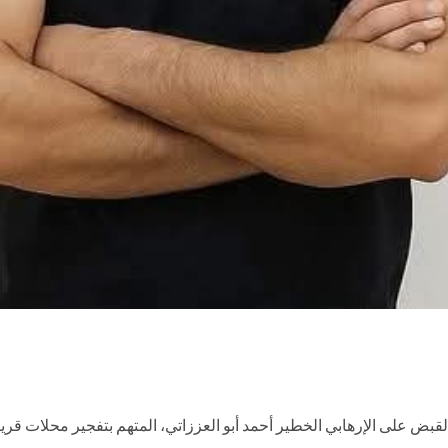
لقبض على الإرهابي الخطير أحمد أبو العززاتي، المتهم بتفجير محلات ق