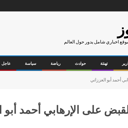
ز
موقع اخباري شامل يدور حول العالم
رير
تهنئة
حوادث
رياضة
سياسة
عاجل
ي أحمد أبو العززاتي
قبض على الإرهابي أحمد أبو ا