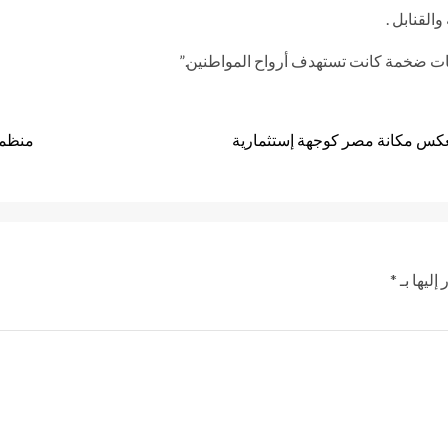
القنابل .
ت ضخمة كانت تستهدف أرواح المواطنين.”
عكس مكانة مصر كوجهة إستثمارية
منظمة 
إليها بـ
*