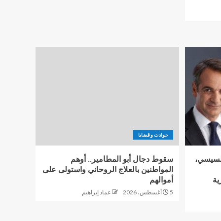
حوادث وقضايا
السيسي،
سقوط دجال أبو المطامير.. أوهم
المواطنين بالعلاج الروحاني واستولى على
ية
أموالهم
5 أغسطس، 2026
عماد إبراهيم