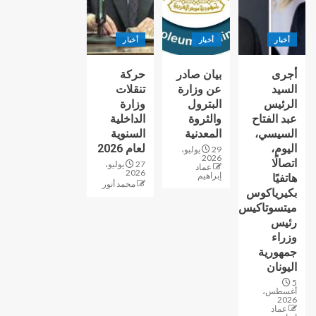
أخبار
أخبار
أخبار
أجرى
بيان صادر
حركة
السيد
عن وزارة
تنقلات
الرئيس
البترول
وزارة
عبد الفتاح
والثروة
الداخلية
السيسي،
المعدنية
السنوية
اليوم،
لعام 2026
29 يوليو،
2026
اتصالًا
27 يوليو،
عماد
2026
إبراهيم
هاتفيًا
محمد أنور
بكيرياكوس
ميتسوتاكيس
رئيس
وزراء
جمهورية
اليونان
5
أغسطس،
2026
عماد