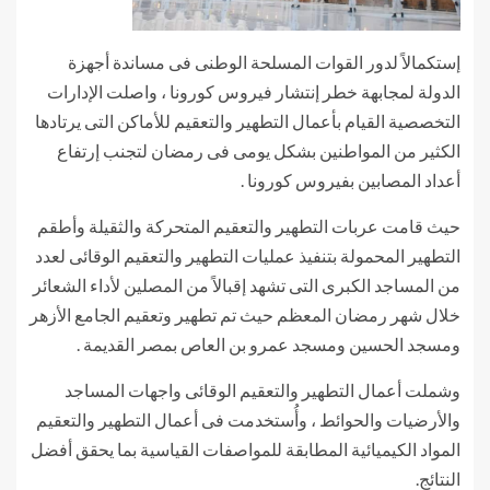
إستكمالاً لدور القوات المسلحة الوطنى فى مساندة أجهزة
الدولة لمجابهة خطر إنتشار فيروس كورونا ، واصلت الإدارات
التخصصية القيام بأعمال التطهير والتعقيم للأماكن التى يرتادها
الكثير من المواطنين بشكل يومى فى رمضان لتجنب إرتفاع
أعداد المصابين بفيروس كورونا .
حيث قامت عربات التطهير والتعقيم المتحركة والثقيلة وأطقم
التطهير المحمولة بتنفيذ عمليات التطهير والتعقيم الوقائى لعدد
من المساجد الكبرى التى تشهد إقبالاً من المصلين لأداء الشعائر
خلال شهر رمضان المعظم حيث تم تطهير وتعقيم الجامع الأزهر
ومسجد الحسين ومسجد عمرو بن العاص بمصر القديمة .
وشملت أعمال التطهير والتعقيم الوقائى واجهات المساجد
والأرضيات والحوائط ، وأُستخدمت فى أعمال التطهير والتعقيم
المواد الكيميائية المطابقة للمواصفات القياسية بما يحقق أفضل
النتائج.