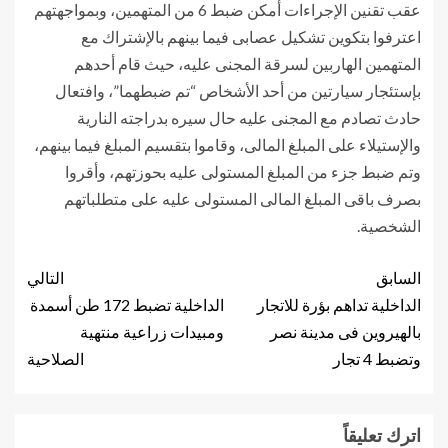
عقب تقنين الإجراءات أمكن ضبط 6 من المتهمين، وبمواجهتهم
اعترفوا بتكوين تشكيل عصابى فيما بينهم بالإشتراك مع
المتهمين الهاربين لسرقة المجنى عليه، حيث قام أحدهم
بإستئجار سيارتين من أحد الأشخاص “تم ضبطهما”، وافتعال
حادث تصادم مع المجنى عليه حال سيره بدراجته النارية
والإستيلاء على المبلغ المالى، وقاموا بتقسيم المبلغ فيما بينهم،
وتم ضبط جزء من المبلغ المستولى عليه بحوزتهم، وأقروا
بصرف باقى المبلغ المالى المستولى عليه على متطلباتهم
الشخصية.
السابق
التالي
الداخلية تداهم بؤرة للاتجار
الداخلية تضبط 172 طن أسمدة
بالهيروين فى مدينة نصر
ومبيدات زراعية منتهية
وتضبط 4 تجار
الصلاحية
اترك تعليقاً