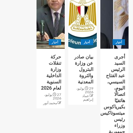
أخبار
أخبار
أخبار
أجرى
بيان صادر
حركة
السيد
عن وزارة
تنقلات
الرئيس
البترول
وزارة
عبد الفتاح
والثروة
الداخلية
السيسي،
المعدنية
السنوية
اليوم،
لعام 2026
29 يوليو،
2026
اتصالًا
27 يوليو،
عماد
2026
إبراهيم
هاتفيًا
محمد أنور
بكيرياكوس
ميتسوتاكيس
رئيس
وزراء
جمهورية