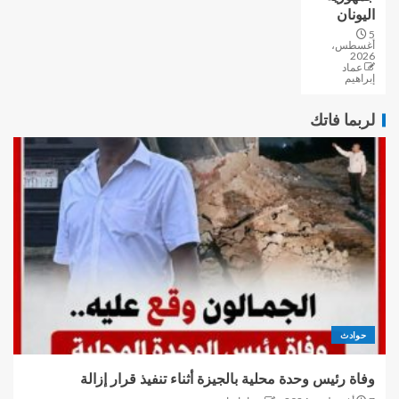
اليونان
5
أغسطس،
2026
عماد
إبراهيم
لربما فاتك
حوادث
وفاة رئيس وحدة محلية بالجيزة أثناء تنفيذ قرار إزالة