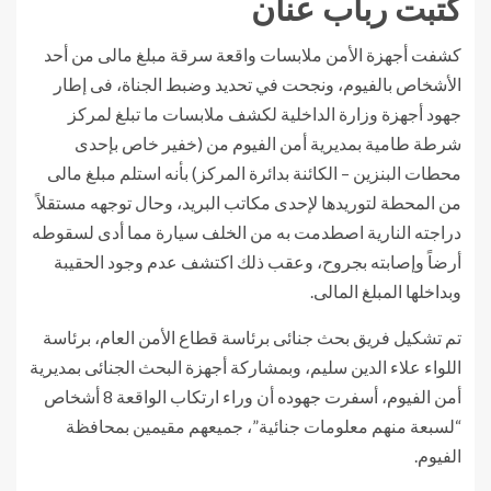
كتبت رباب عنان
كشفت أجهزة الأمن ملابسات واقعة سرقة مبلغ مالى من أحد
الأشخاص بالفيوم، ونجحت في تحديد وضبط الجناة، فى إطار
جهود أجهزة وزارة الداخلية لكشف ملابسات ما تبلغ لمركز
شرطة طامية بمديرية أمن الفيوم من (خفير خاص بإحدى
محطات البنزين – الكائنة بدائرة المركز) بأنه استلم مبلغ مالى
من المحطة لتوريدها لإحدى مكاتب البريد، وحال توجهه مستقلاً
دراجته النارية اصطدمت به من الخلف سيارة مما أدى لسقوطه
أرضاً وإصابته بجروح، وعقب ذلك اكتشف عدم وجود الحقيبة
وبداخلها المبلغ المالى.
تم تشكيل فريق بحث جنائى برئاسة قطاع الأمن العام، برئاسة
اللواء علاء الدين سليم، وبمشاركة أجهزة البحث الجنائى بمديرية
أمن الفيوم، أسفرت جهوده أن وراء ارتكاب الواقعة 8 أشخاص
“لسبعة منهم معلومات جنائية”، جميعهم مقيمين بمحافظة
الفيوم.