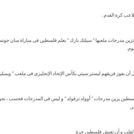
لاعب كرة القدم .
تزين مدرجات ملعبها ” سيلتك بارك ” بعلم فلسطين فى مباراة سان جونستو
وم.
ل أن بفوز فريقهم ليستر سيتي بكأس الإتحاد الإنجليزي فى ملعب ” ويمبلي 
لسطين يزين مدرجات ” أوولد ترفولد ” و ليس فى المدرجات فحسب ، نجوم الما
ر.
 القلب و أن تعيش فلسطين حرة