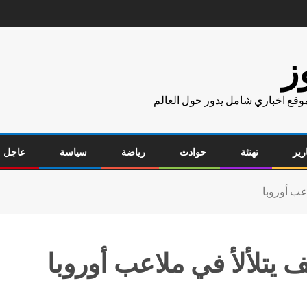
ز
موقع اخباري شامل يدور حول العالم
رير
تهنئة
حوادث
رياضة
سياسة
عاجل
عب أوروبا
 يتلألأ في ملاعب أوروبا