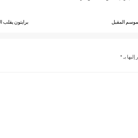
برايتون يقلب ال
إليها بـ
*