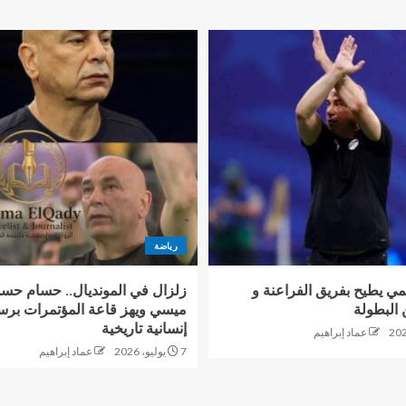
رياضة
ي يطيح بفريق الفراعنة و
زلزال في المونديال.. حسام حس
البطولة
ميسي ويهز قاعة المؤتمرات برس
إنسانية تاريخية
عماد إبراهيم
7 يوليو، 2026
عماد إبراهيم