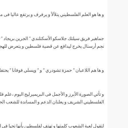
و ها هو العلم الفلسطيني يتلألأ و يرفرف و يرتفع عاليا فى م
جماهير فريق سيلتك جلاسكو الأسكتلندي ” الجرين بريجاد ” 
نجم أرسنال يخرج ليدافع عن قضية فلسطين و يتعرض للهج
و ها هم اللاعبان ” حمزة تشودري ” و ” ويسلي فوفانا ” يحتف
و تأتي الصورة الأبرز و الأجمل فى البريميرليج اليوم ،علم ف
الفلسطيني الشريف و يعلنان الدعم و المساندة للشعب الح
لتقول لعبة الشعوب كلمتها و تهتف لفلسطين بأنها تحيا فى