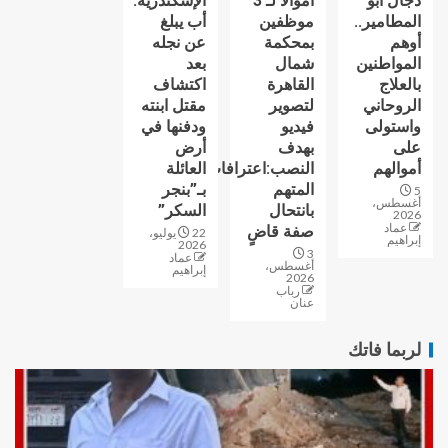
دجال أبو
أموالًا لـ 3
الإسكندرية:
المطامير..
موظفين
أب يبلغ
أوهم
بمحكمة
عن نجله
المواطنين
شمال
بعد
بالعلاج
القاهرة
اكتشاف
الروحاني
لتصوير
مقتل ابنته
واستولى
فيديو
ودفنها في
على
بهدف
أرض
أموالهم
النصب:اعترافات
العائلة
المتهم
بـ”بنجر
5
أغسطس،
بانتحال
السكر”
2026
عماد
صفة قاضٍ
22 يوليو،
إبراهيم
2026
3
عماد
أغسطس،
إبراهيم
2026
رباب
عنان
لربما فاتك