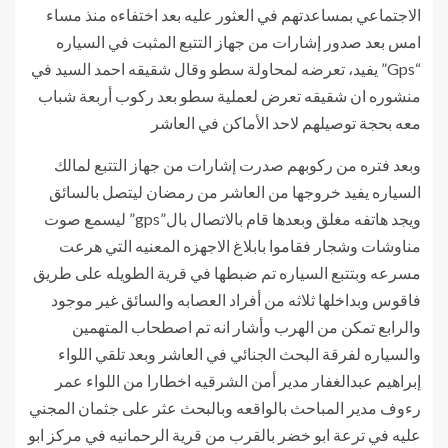
الاجتماعي بمساعدتهم في العثور عليه بعد اختفاءه منذ مساء
امس بعد صدور إشارات من جهاز التتبع المثبت في السياره
“Gps” يفيد، تعرضه لمحاولة سطو وقال شقيقه احمد السيد في
منشوره ان شقيقه تعرض لعملية سطو بعد ركوب أربعة شباب
معه بحجة توصيلهم لاحد الأماكن في العاشر
وبعد فتره من ركوبهم صدرت إشارات من جهاز التتبع لمالك
السياره يفيد خروجها من العاشر من رمضان ليتصل بالسائق
ويجد هاتفه مغلق وبعدها قام بالاتصال بال”gps” ليسمع صوت
مناوشات وشجار فقاموا بابلاغ الاجهزه المعنيه التي هرعت
مسرعه وبتتبع السياره تم ضبطها في قرية الطويله على طريق
فاقوس وبداخلها ثلاثه من أفراد العصابه والسائق غير موجود
والرابع تمكن من الهرب وأشار انه تم اصطحاب المتهمين
والسياره لفرقة البحث الجنائي في العاشر وبعد تلقي اللواء
إبراهيم عبدالغفار مدير أمن الشرقيه اخطارا من اللواء عمر
رءوف مدير المباحث بالواقعه وبالبحث عثر على جثمان المجني
عليه في ترعة ابو خضر بالقرب من قرية الرحمانيه في مركز ابو