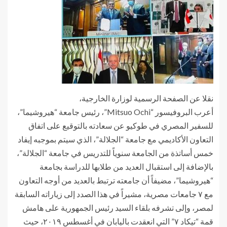
نقلا عن الصفحة الرسمية لوزارة الخارجية،
أعرب البروفيسور “Mitsuo Ochi”، رئيس جامعة “هيروشيما”،
للسفير المصري في طوكيو عن سعادته بالتوقيع على اتفاق
التعاون الأكاديمي مع جامعة “الجلالة”، الذي سيتم بموجبه إيفاد
خمس أساتذة من الجامعة سنوياً للتدريس في جامعة “الجلالة”،
بالإضافة إلى استقبال العديد من طلابها للدراسة بجامعة
“هيروشيما”، مضيفاً أن جامعته ترتبط بالعديد من أوجه التعاون
مع ٧ جامعات مصرية، مشيراً في هذا الصدد إلى زياراته السابقة
لمصر، وإلى تشرفه بلقاء السيد رئيس الجمهورية على هامش
قمة “تيكاد ٧” التي انعقدت باليابان في أغسطس ٢٠١٩، حيث