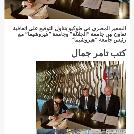
السفير المصري في طوكيو يتناول التوقيع على اتفاقية
تعاون بين جامعة “الجلالة” وجامعة “هيروشيما” مع
رئيس جامعة “هيروشيما”
كتب تامر جمال