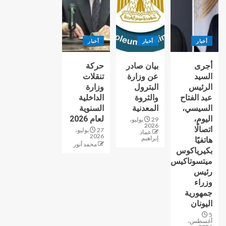
أخبار
أخبار
أخبار
أجرى
بيان صادر
حركة
السيد
عن وزارة
تنقلات
الرئيس
البترول
وزارة
عبد الفتاح
والثروة
الداخلية
السيسي،
المعدنية
السنوية
اليوم،
لعام 2026
29 يوليو،
2026
اتصالًا
27 يوليو،
عماد
2026
إبراهيم
هاتفيًا
محمد أنور
بكيرياكوس
ميتسوتاكيس
رئيس
وزراء
جمهورية
اليونان
5
أغسطس،