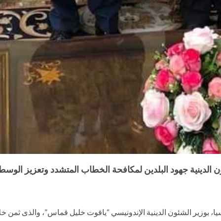
 الدينية جهود البلدين لمكافحة الخطاب المتشدد وتعزيز الوسطي
بوزير الشئون الدينية الإندونيسي “ياقوت خليل قماس”، والذى ثمن خلال ال