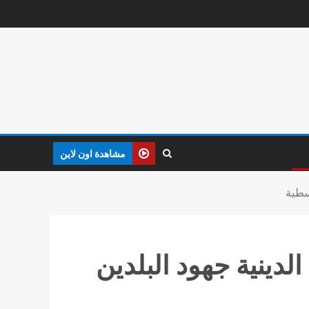
مشاهدة اون لاين
طية‎
دينية جهود البلدين