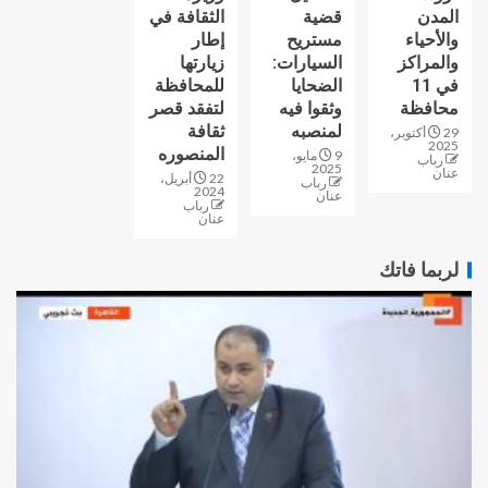
المدن
قضية
الثقافة في
والأحياء
مستريح
إطار
والمراكز
السيارات:
زيارتها
في 11
الضحايا
للمحافظة
محافظة
وثقوا فيه
لتفقد قصر
لمنصبه
ثقافة
29 أكتوبر،
2025
المنصوره
9 مايو،
رباب
2025
عنان
22 أبريل،
رباب
2024
عنان
رباب
عنان
لربما فاتك