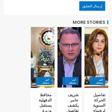
MORE STORIES
غير
غير
غير
مصنف
مصنف
مصنف
تفاصيل
شريف
محافظ
الحركة
عامر
الدقهلية
السنوية
يكشف
يستقبل
لرؤساء
تفاصيل
وزيرة